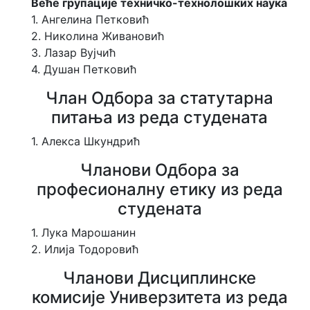
Веће групације техничко-технолошких наука
а
1. Ангелина Петковић
в
н
2. Николина Живановић
и
3. Лазар Вујчић
ц
4. Душан Петковић
и
у
Члан Одбора за статутарна
о
р
питања из реда студената
г
а
1. Алекса Шкундрић
н
и
Чланови Одбора за
м
професионалну етику из реда
а
У
студената
н
и
1. Лука Марошанин
в
2. Илија Тодоровић
е
р
Чланови Дисциплинске
з
комисије Универзитета из реда
и
т