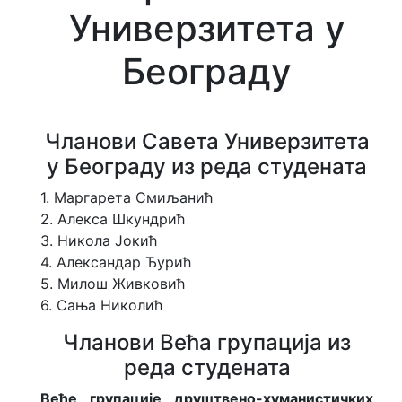
Универзитета у
Најбољи студенти Универзитета
Београду
Здравствена заштита
Студентски парламент
Чланови Савета Универзитета
у Београду из реда студената
О
с
н
1. Маргарета Смиљанић
о
2. Алекса Шкундрић
в
3. Никола Јокић
н
4. Александар Ђурић
е
и
5. Милош Живковић
н
6. Сања Николић
ф
о
Чланови Већа групација из
р
реда студената
м
а
Веће групације друштвено-хуманистичких
ц