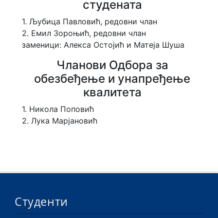
студената
е
т
1. Љубица Павловић, редовни члан
а
2. Емил Зороњић, редовни члан
заменици: Алекса Остојић и Матеја Шуша
Студентске организације
Чланови Одбора за
обезбеђење и унапређење
квалитета
1. Никола Поповић
2. Лука Марјановић
Студенти