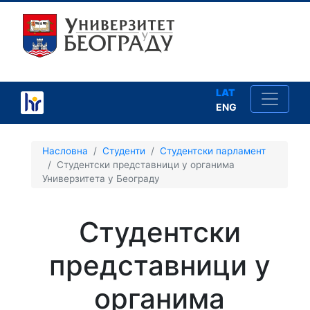
LAT
ENG
×
Насловна
Студенти
Студентски парламент
Студентски представници у органима
Универзитета у Београду
Смештај студената
Студентски
Исхрана студената
представници у
Култура
органима
Спорт