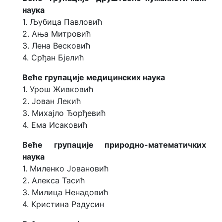
и
наука
ј
1. Љубица Павловић
е
2. Ања Митровић
П
3. Лена Весковић
р
4. Срђан Бјелић
е
д
Веће групације медицинских наука
с
1. Урош Живковић
е
д
2. Јован Лекић
н
3. Михајло Ђорђевић
и
4. Ема Исаковић
ш
т
Веће групације природно-математичких
в
о
наука
1. Миленко Јовановић
П
р
2. Алекса Тасић
е
3. Милица Ненадовић
д
4. Кристина Радусин
с
т