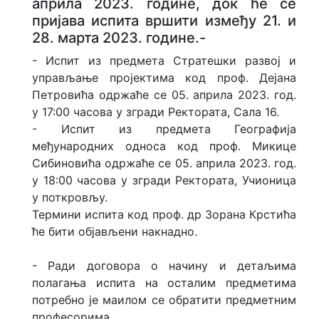
априла 2023. године, док ће се
пријава испита вршити између 21. и
28. марта 2023. године.-
- Испит из предмета Стратешки развој и
управљање пројектима код проф. Дејана
Петровића одржаће се 05. априла 2023. год.
у 17:00 часова у згради Ректората, Сала 16.
- Испит из предмета Географија
међународних односа код проф. Микице
Сибиновића одржаће се 05. априла 2023. год.
у 18:00 часова у згради Ректората, Учионица
у поткровљу.
Термини испита код проф. др Зорана Крстића
ће бити објављени накнадно.
- Ради договора о начину и детаљима
полагања испита на осталим предметима
потребно је маилом се обратити предметним
професорима.