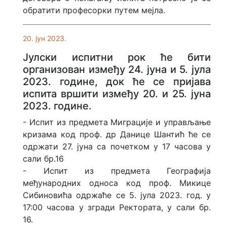
обратити професорки путем мејла.
20. јун 2023.
Јулски испитни рок ће бити
организован између 24. јуна и 5. јула
2023. године, док ће се пријава
испита вршити између 20. и 25. јуна
2023. године.
- Испит из предмета Миграције и управљање
кризама код проф. др Данице Шантић ће се
одржати 27. јуна са почетком у 17 часова у
сали бр.16
- Испит из предмета Географија
међународних односа код проф. Микице
Сибиновића одржаће се 5. јула 2023. год. у
17:00 часова у згради Ректората, у сали бр.
16.