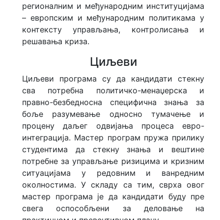
регионалним и међународним институцијама
Истраживање о дипломираним
– европским и међународним политикама у
студентима
контексту управљања, контролисања и
решавања криза.
Анализе и прегледи
Циљеви
Једнакост приступа
Циљеви програма су да кандидати стекну
високом образовању
сва потребна политичко-менаџерска и
правно-безбедносна специфична знања за
Међународно заједничко
боље разумевање односно тумачење и
менторство
процену даљег одвијања процеса евро-
интеграција. Мастер програм пружа прилику
студентима да стекну знања и вештине
потребне за управљање ризицима и кризним
ситуацијама у редовним и ванредним
околностима. У складу са тим, сврха овог
мастер програма је да кандидати буду пре
свега оспособљени за деловање на