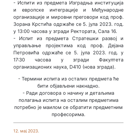
- Испити из предмета Изградња институција
и европске интеграције и Међународне
организације и мировни преговори код проф.
Зорана Крстића одржаће се 5. јула 2023. год.
у 13:00 часова у згради Ректората, Сала 16.
- Испит из предмета Стратешки развој и
управљање пројектима код проф. Дејана
Петровића одржаће се 5. јула 2023. год. у
17:30 часова у згради Факултета
организационих наука, D410 (нова зграда).
- Термини испита из осталих предмета ће
бити објављени накнадно.
- Ради договора о начину и детаљима
полагања испита на осталим предметима
потребно је маилом се обратити предметним
професорима.
12. мај 2023.