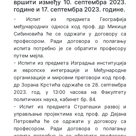
вршити између 10. септембра 2023.
године и 17. септембра 2023. године.
- Испит из предмета Географија
међународних односа код проф. др Микице
Сибиновића ће се одржати у договору са
професором. Ради договора о полагању
испита потребно је се обратити професору
путем мејла.
- Испити из предмета Изградња институција
и европске интеграције и Међународне
организације и мировни преговори код проф.
др Зорана Крстића одржаће се 28. септембра
2023. год. у 13:00 часова на Факултету
политичких наука, кабинет бр. 84.
- Испит из предмета Стратешки развој и
управљање пројектима код проф. др Дејана
Петровића ће се одржати у договору са
професором. Ради договора о полагању
испита потребно је се обратити професору