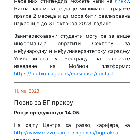
месечних стипендија можете наћи на
линку
.
Битна напомена је да је минимално трајање
праксе 2 месеца и да мора бити реализована
најкасније до 31. октобра 2023. године.
Заинтересоавани студенти могу се за више
информација обратити Сектору за
међународну и међууниверзитетску сарадњу
Универзитета у Београду, на контакте
наведене на Мобион платформи:
https://mobion.bg.ac.rs/erasmus+/contact
11. мај 2023.
Позив за БГ праксу
Рок је продужен до 14.05.
На сајту Центра за развој каријере, на
http://www.razvojkarijere.bg.ac.rs/bgpraksa