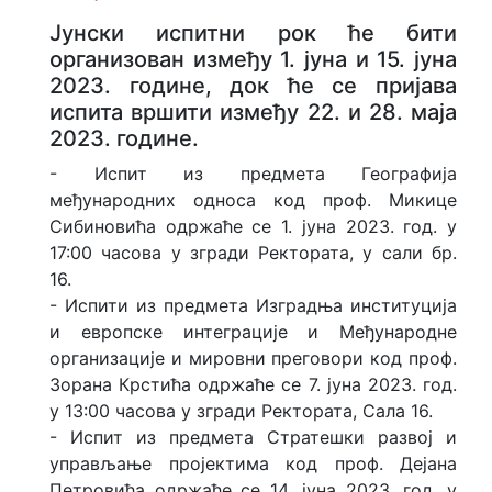
Јунски испитни рок ће бити
организован између 1. јуна и 15. јуна
2023. године, док ће се пријава
испита вршити између 22. и 28. маја
2023. године.
- Испит из предмета Географија
међународних односа код проф. Микице
Сибиновића одржаће се 1. јуна 2023. год. у
17:00 часова у згради Ректората, у сали бр.
16.
- Испити из предмета Изградња институција
и европске интеграције и Међународне
организације и мировни преговори код проф.
Зорана Крстића одржаће се 7. јуна 2023. год.
у 13:00 часова у згради Ректората, Сала 16.
- Испит из предмета Стратешки развој и
управљање пројектима код проф. Дејана
Петровића одржаће се 14. јуна 2023. год. у