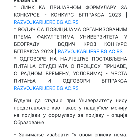
налази се:
* ЛИНК КА ПРИЈАВНОМ ФОРМУЛАРУ ЗА
КОНКУРСЕ - КОНКУРС БГПРАКСА 2023 |
RAZVOJKARIJERE.BG.AC.RS
* ВОДИЧ СА ПОЗИЦИЈАМА ОРГАНИЗОВАНИМ
ПРЕМА ФАКУЛТЕТИМА УНИВЕРЗИТЕТА У
БЕОГРАДУ - ВОДИЧ КРОЗ КОНКУРС
БГПРАКСА 2023 |
RAZVOJKARIJERE.BG.AC.RS
* ОДГОВОРЕ НА НАЈЧЕШЋЕ ПОСТАВЉЕНА
ПИТАЊА СТУДЕНАТА О ПРОЦЕСУ ПРИЈАВЕ,
О РАДНОМ ВРЕМЕНУ, УСЛОВИМА¦ - ЧЕСТА
ПИТАЊА И ОДГОВОРИ БГПРАКСА
RAZVOJKARIJERE.BG.AC.RS
Будући да студије при Универзитету нису
представљене као такве у падајућем менију
на пријави у формулару за пријаву - опција
Образовање
- Занимање изабрати "у овом списку нема.