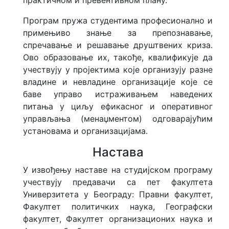
практичном и превентивном плану.
Програм пружа студентима професионално и
примењиво знање за препознавање,
спречавање и решавање друштвених криза.
Ово образовање их, такође, квалификује да
учествују у пројектима које организују разне
владине и невладине организације које се
баве управо истраживањем наведених
питања у циљу ефикасног и оперативног
управљања (менаџментом) одговарајућим
установама и организацијама.
Настава
У извођењу наставе на студијском програму
учествују предавачи са пет факултета
Универзитета у Београду: Правни факултет,
Факултет политичких наука, Географски
факултет, Факултет организационих наука и