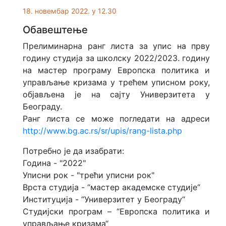
18. новембар 2022. у 12.30
Обавештење
Прелиминарна ранг листа за упис на прву
годину студија за школску 2022/2023. годину
на мастер програму Европска политика и
управљање кризама у трећем уписном року,
објављена је на сајту Универзитета у
Београду.
Ранг листa се може погледати на адреси
http://www.bg.ac.rs/sr/upis/rang-lista.php
Потребно је да изабрати:
Година - "2022"
Уписни рок - "трећи уписни рок"
Врста студија - “мастер академске студије“
Институција - “Универзитет у Београду“
Студијски програм – “Европска политика и
управљање кризама“