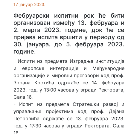
17. јануар 2023.
Фебруарски испитни рок ће бити
организован између 13. фебруара и
2. марта 2023. године, док ће се
пријава испита вршити у периоду од
30. јануара. до 5. фебруара 2023.
године.
- Испити из предмета Изградња институција
и европске интеграције и Међународне
организације и мировни преговори код проф.
Зорана Крстића одржаће се 14. фебруара
2023. год. у 13:00 часова у згради Ректората,
Сала 16.
- Испит из предмета Стратешки развој и
управљање пројектима код проф. Дејана
Петровића одржаће се 13. фебруара 2023.
год. у 17:30 часова у згради Ректората, Сала
16.