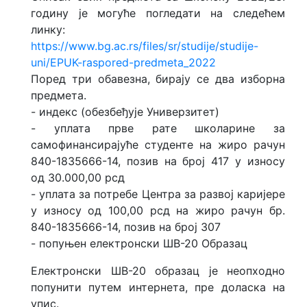
годину је могуће погледати на следећем
линку:
https://www.bg.ac.rs/files/sr/studije/studije-
uni/EPUK-raspored-predmeta_2022
Поред три обавезна, бирају се два изборна
предмета.
- индекс (обезбеђује Универзитет)
- уплата прве рате школарине за
самофинансирајуће студенте на жиро рачун
840-1835666-14, позив на број 417 у износу
од 30.000,00 рсд
- уплата за потребе Центра за развој каријере
у износу од 100,00 рсд на жиро рачун бр.
840-1835666-14, позив на број 307
- попуњен електронски ШВ-20 Образац
Електронски ШВ-20 образац је неопходно
попунити путем интернета, пре доласка на
упис.