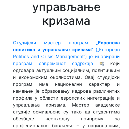
управљање
Врсте и нивои студија
кризама
Каталог студијских програма
Докторске студије
Студијски мастер програм
„Европска
Правила студирања
политика и управљање кризама“
(„Еuropean
Politics and Crisis Management“) је иновирани
Студије при Универзитету
програм савременог садржаја
који
одговара актуелним социјалним, политичким
Закони
и економским околностима. Овај студијски
програм има национални карактер и
Признавање страних
намењен је образовању кадрова различитих
високошколских исправа
профила у области европских интеграција и
управљања кризама. Мастер академске
Верификација исправа
студије осмишљене су тако да студентима
обезбеде неопходну припрему за
Центар за континуирану едукацију
професионално бављење – у националним,