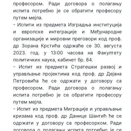
професором. Ради договора о полагању
испита потребно је се обратити професору
путем мејла.
- Испити из предмета Изградња институција
и европске интеграције и Међународне
организације и мировни преговори код проф.
др Зорана Крстића одржаће се 30. августа
2023. год. у 13:00 часова на Факултету
политичких наука, кабинет бр. 84.
- Испит из предмета Стратешки развој и
управљање пројектима код проф. др Дејана
Петровића ће се одржати у договору са
професором. Ради договора о полагању
испита потребно је се обратити професору
путем мејла.
- Испит из предмета Миграције и управљање
кризама код проф. др Данице Шантић ће се
одржати у договору са професорком. Ради
договора о полагању испита потребно је се