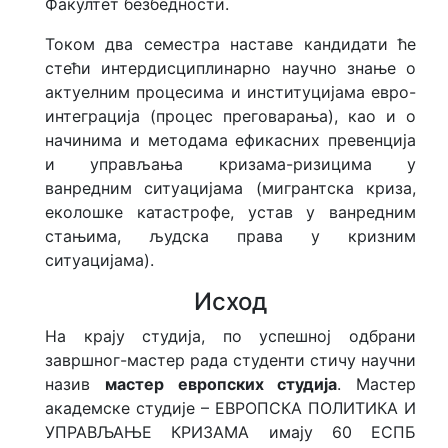
Факултет безбедности.
Током два семестра наставе кандидати ће
стећи интердисциплинарно научно знање о
актуелним процесима и институцијама евро-
интеграција (процес преговарања), као и о
начинима и методама ефикасних превенција
и управљања кризама-ризицима у
ванредним ситуацијама (мигрантска криза,
еколошке катастрофе, устав у ванредним
стањима, људска права у кризним
ситуацијама).
Исход
На крају студија, по успешној одбрани
завршног-мастер рада студенти стичу научни
назив
мастер европских студија
. Мастер
академске студије – ЕВРОПСКА ПОЛИТИКА И
УПРАВЉАЊЕ КРИЗАМА имају 60 ЕСПБ