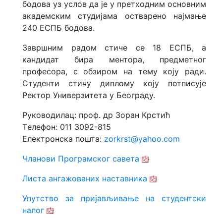
бодова уз услов да је у претходним основним
академским студијама остварено најмање
240 ЕСПБ бодова.
Завршним радом стиче се 18 ЕСПБ, а
кандидат бира ментора, предметног
професора, с обзиром на тему коју ради.
Студенти стичу диплому коју потписује
Ректор Универзитета у Београду.
Руководилац: проф. др Зоран Крстић
Tелефон: 011 3092-815
Електронска пошта:
zorkrst@yahoo.com
Чланови Програмског савета
Листа ангажованих наставника
Упутство за пријављивање на студентски
налог