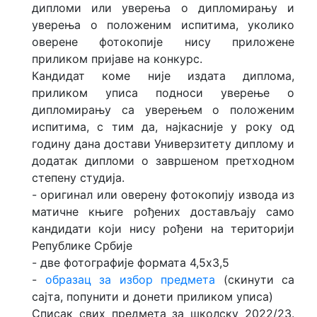
дипломи или уверења о дипломирању и
уверeња о положеним испитима, уколико
оверене фотокопије нису приложене
приликом пријаве на конкурс.
Кандидат коме није издата диплома,
приликом уписа подноси уверење о
дипломирању са уверењем о положеним
испитима, с тим да, најкасније у року од
годину дана достави Универзитету диплому и
додатак дипломи о завршеном претходном
степену студија.
- oригинал или оверену фотокопију извода из
матичне књиге рођених достављају само
кандидати који нису рођени на територији
Републике Србије
- две фотографије формата 4,5x3,5
-
образац за избор предмета
(скинути са
сајта, попунити и донети приликом уписа)
Списак свих предмета за школску 2022/23.