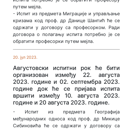
путем мејла.
- Испит из предмета Миграције и управљање
кризама код проф. др Данице Шантић ће се
одржати у договору са професорком. Ради
договора о полагању испита потребно је се
обратити професорки путем мејла.
20. јул 2023.
Августовски испитни рок ће бити
организован између 22. августа
2023. године и 02. септембра 2023.
године док ће се пријава испита
вршити између 10. августа 2023.
године и 20 августа 2023. године.
- Испит из предмета Географија
међународних односа код проф. др Микице
Сибиновића ће се одржати у договору са