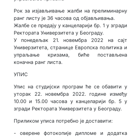
Рок за изјављивање жалби на прелиминарну
ранг листу је 36 часова од објављивања.
Жалбе се предају у канцеларији бр. 1 у згради
Ректората Универзитета у Београду.
У понедељак 21. новембра 2022 на сајт
Универзитета, странице Европска политика и
упраљање кризама, биће постављена
коначна ранг листа.
УПИС
Упис на студијски програм ће се обавити у
уторак 22. новембра 2022. године између
10.00 и 15.00 часова у канцеларији бр. 5 у
згради Ректората Универзитета у Београду.
Приликом уписа потребно је доставити:
- оверене фотокопије дипломе и додатка