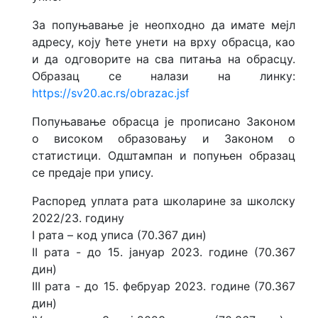
За попуњавање је неопходно да имате мејл
адресу, коју ћете унети на врху обрасца, као
и да одговорите на сва питања на обрасцу.
Образац се налази на линку:
https://sv20.ac.rs/obrazac.jsf
Попуњавање обрасца је прописано Законом
о високом образовању и Законом о
статистици. Одштампан и попуњен образац
се предаје при упису.
Распоред уплата рата школарине за школску
2022/23. годину
I рата – код уписа (70.367 дин)
II рата - до 15. јануар 2023. године (70.367
дин)
III рата - до 15. фебруар 2023. године (70.367
дин)