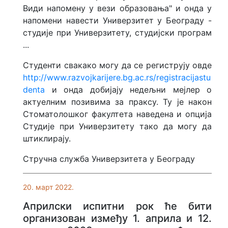
Види напомену у вези образовања" и онда у
напомени навести Универзитет у Београду -
студије при Универзитету, студијски програм
...
Студенти свакако могу да се региструју овде
http://www.razvojkarijere.bg.ac.rs/registracijastu
denta
и онда добијају недељни мејлер о
актуелним позивима за праксу. Ту је након
Стоматолошког факултета наведена и опција
Студије при Универзитету тако да могу да
штиклирају.
Стручна служба Универзитета у Београду
20. март 2022.
Априлски испитни рок ће бити
организован између 1. априла и 12.