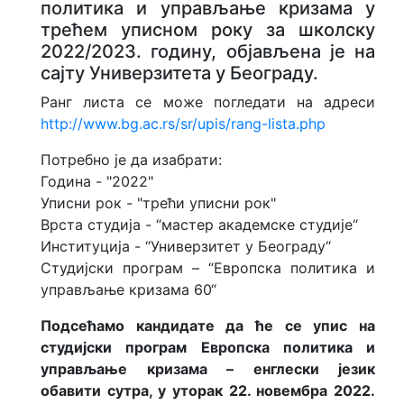
политика и управљање кризама у
трећем уписном року за школску
2022/2023. годину, објављена је на
сајту Универзитета у Београду.
Ранг листa се може погледати на адреси
http://www.bg.ac.rs/sr/upis/rang-lista.php
Потребно је да изабрати:
Година - "2022"
Уписни рок - "трећи уписни рок"
Врста студија - “мастер академске студије“
Институција - “Универзитет у Београду“
Студијски програм – “Европска политика и
управљање кризама 60“
Подсећамо кандидате да ће се упис на
студијски програм Европска политика и
управљање кризама – енглески језик
обавити сутра, у уторак 22. новембра 2022.