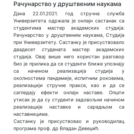
Рачунарство у друштвеним наукама
Дана 22.01.2021. год стручна служба
Универзитета одржала је онлајн састанак са
студентима мастер академских студија:
Рачунарство у друштвеним наукама, Студија
при Универзитету. Састанку је присуствовало
двадесет студената мастер академских
студија. Овај више него користан разговор
био је прилика да се студенти ближе упознају
са начином реализација студија у
околностима пандемије, испитним роковима,
реализацији стручне праксе, као и да се
сагледају ефекти онлајн наставе. Општи
утисак је да су студенти задовољни начином
реализације наставке и сарадњом са
наставницима.
Састанку је присуствовао и руководилац
програма проф. др Владан Девеџић.