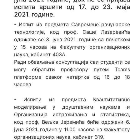
испита вршити од 17. до 23. маја
2021. године.
- Испит из предмета Савремене рачунарске
технологије, код проф. Саше Лазаревића
одржаће се 3. јуна 2021. године са почетком
у 15 часова на Факултету организационих
наука, кабинет 403А.
Ради обављања консултација сви студенти се
могу обратити професору путем Teams
платформе сваког четвртка од 16 до 18
часова.
- Испити из предмета Квантитативно
моделирање у друштвеним наукама и
Организација истраживања и статистика,
код проф. Вељка Јеремића биће одржани 6.
јуна 2021. године у 11.00 часова на Факултету
организационих наука, кабинет 319.