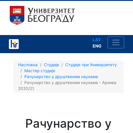
LAT
ENG
×
Насловна
Студије
Студије при Универзитету
Мастер студије
Рачунарство у друштвеним наукама
Рачунарство у друштвеним наукама - Архива
2020/21.
Студије
Упис
Рачунарство у
Школарине