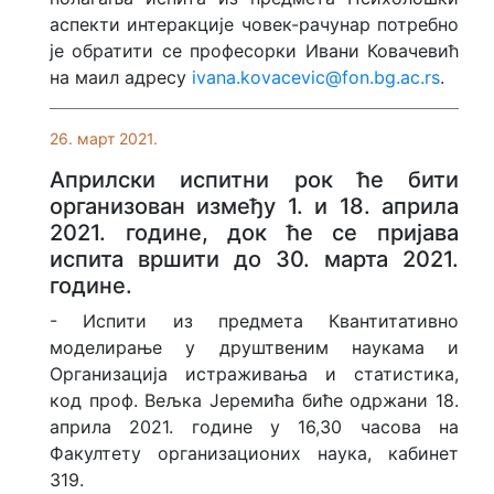
аспекти интеракције човек-рачунар потребно
је обратити се професорки Ивани Ковачевић
на маил адресу
ivana.kovacevic@fon.bg.ac.rs
.
26. март 2021.
Априлски испитни рок ће бити
организован између 1. и 18. априла
2021. године, док ће се пријава
испита вршити до 30. марта 2021.
године.
- Испити из предмета Квантитативно
моделирање у друштвеним наукама и
Организација истраживања и статистика,
код проф. Вељка Јеремића биће одржани 18.
априла 2021. године у 16,30 часова на
Факултету организационих наука, кабинет
319.