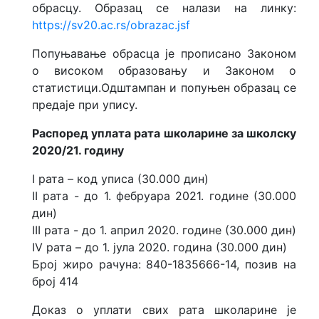
обрасцу. Образац се налази на линку:
https://sv20.ac.rs/obrazac.jsf
Попуњавање обрасца је прописано Законом
о високом образовању и Законом о
статистици.Одштампан и попуњен образац се
предаје при упису.
Распоред уплата рата школарине за школску
2020/21. годину
I рата – код уписа (30.000 дин)
II рата - до 1. фебруара 2021. године (30.000
дин)
III рата - до 1. април 2020. године (30.000 дин)
IV рата – до 1. јула 2020. година (30.000 дин)
Број жиро рачуна: 840-1835666-14, позив на
број 414
Доказ о уплати свих рата школарине је