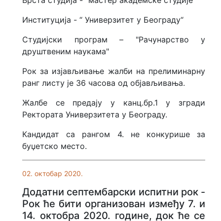
Врста студија - “мастер академске студије“
Институција - “ Универзитет у Београду“
Студијски програм – "Рачунарство у
друштвеним наукама"
Рок за изјављивање жалби на прелиминарну
ранг листу је 36 часова од објављивања.
Жалбе се предају у канц.бр.1 у згради
Ректората Универзитета у Београду.
Кандидат са рангом 4. не конкурише за
буџетско место.
02. октобар 2020.
Додатни септембарски испитни рок -
Рок ће бити организован између 7. и
14. октобра 2020. године, док ће се