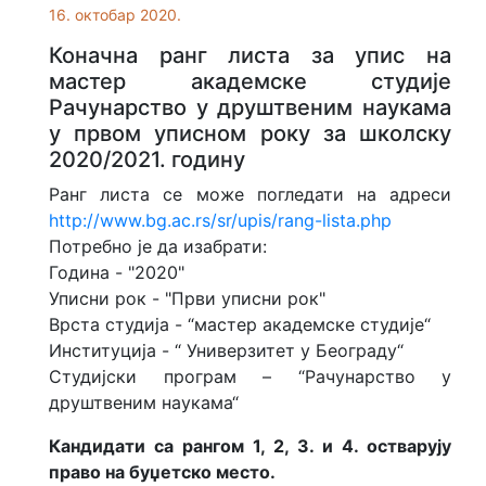
16. октобар 2020.
Коначнa ранг листa за упис на
мастер aкадемске студије
Рачунарство у друштвеним наукама
у првом уписном року за школску
2020/2021. годину
Ранг листa се може погледати на адреси
http://www.bg.ac.rs/sr/upis/rang-lista.php
Потребно је да изабрати:
Година - "2020"
Уписни рок - "Први уписни рок"
Врста студија - “мастер академске студије“
Институција - “ Универзитет у Београду“
Студијски програм – “Рачунарство у
друштвеним наукама“
Кандидати са рангом 1, 2, 3. и 4. остварују
право на буџетско место.