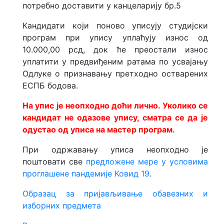
потребно доставити у канцеларију бр.5
Кандидати који поново уписују студијски
програм при упису уплаћују износ од
10.000,00 рсд, док ће преостали износ
уплатити у предвиђеним ратама по усвајању
Одлуке о признавању претходно остварених
ЕСПБ бодова.
На упис је неопходно доћи лично. Уколико се
кандидат не одазове упису, сматра се да је
одустао од уписа на мастер програм.
При одржавању уписа неопходно је
поштовати све
предложене мере у условима
проглашене пандемије Ковид 19
.
Oбразац за пријављивање обавезних и
изборних предмета