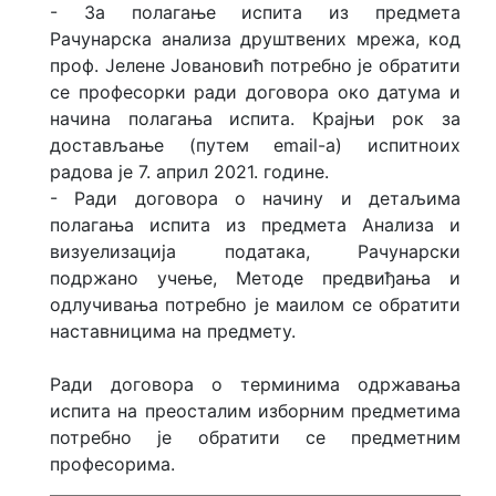
- За полагање испита из предмета
Рачунарска анализа друштвених мрежа, код
проф. Јелене Јовановић потребно је обратити
се професорки ради договора око датума и
начина полагања испита. Крајњи рок за
достављање (путем email-a) испитноих
радова је 7. април 2021. године.
- Ради договора о начину и детаљима
полагања испита из предмета Анализа и
визуелизација података, Рачунарски
подржано учење, Методе предвиђања и
одлучивања потребно је маилом се обратити
наставницима на предмету.
Ради договора о терминима одржавања
испита на преосталим изборним предметима
потребно је обратити се предметним
професорима.