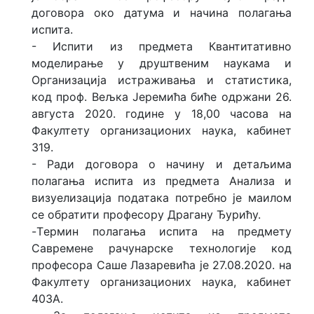
договора око датума и начина полагања
испита.
- Испити из предмета Квантитативно
моделирање у друштвеним наукама и
Организација истраживања и статистика,
код проф. Вељка Јеремића биће одржани 26.
августа 2020. године у 18,00 часова на
Факултету организационих наука, кабинет
319.
- Ради договора о начину и детаљима
полагања испита из предмета Анализа и
визуелизација података потребно је маилом
се обратити професору Драгану Ђурићу.
-Tермин полагања испита на предмету
Савремене рачунарске технологије код
професора Саше Лазаревића је 27.08.2020. на
Факултету организационих наука, кабинет
403А.