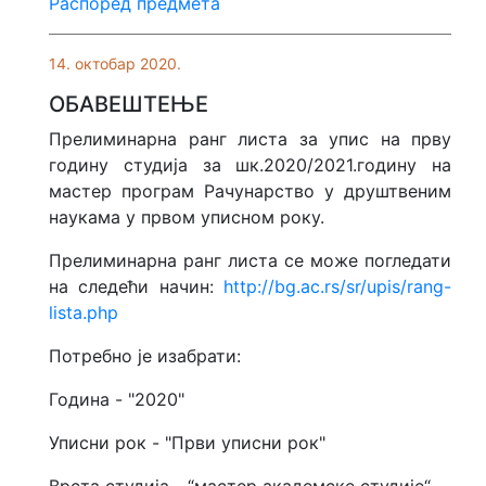
Распоред предмета
14. октобар 2020.
ОБАВЕШТЕЊЕ
Прелиминарна ранг листа за упис на прву
годину студија за шк.2020/2021.годину на
мастер програм Рачунарство у друштвеним
наукама у првом уписном року.
Прелиминарна ранг листа се може погледати
на следећи начин:
http://bg.ac.rs/sr/upis/rang-
lista.php
Потребно је изабрати:
Година - "2020"
Уписни рок - "Први уписни рок"