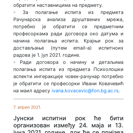
обратити наставницима на предмету.
- За полагање испита из предмета
Рачунарска анализа друштвених мрежа,
потребно је обратити се предметним
професоркама ради договора око датума и
начина полагања испита. Крајњи рок за
достављање (путем email-a) испитноих
радова је 1. јул 2021. године.
- Ради договора о начину и детаљима
полагања испита из предмета Психолошки
аспекти интеракције човек-рачунар потребно
је обратити се професорки Ивани Ковачевић
на маил адресу
ivana.kovacevic@fon.bg.ac.rs
.
7. април 2021.
Јунски испитни рок ће бити
организован између 24. маја и 13.
јуна 2021. године, док ће се пријава