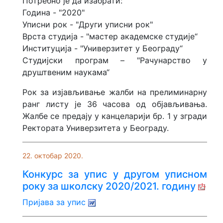
Потребно је да изабрати:
Година - "2020"
Уписни рок - "Други уписни рок"
Врста студија - "мастер академске студије“
Институција - "Универзитет у Београду“
Студијски програм – "Рачунарство у
друштвеним наукама“
Рок за изјављивање жалби на прелиминарну
ранг листу је 36 часова од објављивања.
Жалбе се предају у канцеларији бр. 1 у згради
Ректората Универзитета у Београду.
22. октобар 2020.
Конкурс за упис у другом уписном
року за школску 2020/2021. годину
Пријава за упис