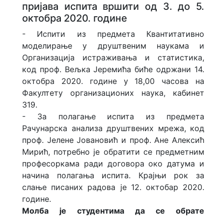
пријава испита вршити од 3. до 5.
октобра 2020. године
- Испити из предмета Квантитативно
моделирање у друштвеним наукама и
Организација истраживања и статистика,
код проф. Вељка Јеремића биће одржани 14.
октобра 2020. године у 18,00 часова на
Факултету организационих наука, кабинет
319.
- За полагање испита из предмета
Рачунарска анализа друштвених мрежа, код
проф. Јелене Јовановић и проф. Ане Алексић
Мирић, потребно је обратити се предметним
професоркама ради договора око датума и
начина полагања испита. Крајњи рок за
слање писаних радова је 12. октобар 2020.
године.
Молба је студентима да се обрате