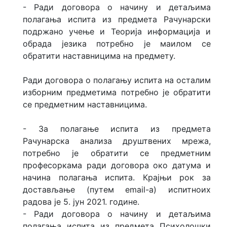
- Ради договора о начину и детаљима
полагања испита из предмета Рачунарски
подржано учење и Теорија информација и
обрада језика потребно је маилом се
обратити наставницима на предмету.
Ради договора о полагању испита на осталим
изборним предметима потребно је обратити
се предметним наставницима.
- За полагање испита из предмета
Рачунарска анализа друштвених мрежа,
потребно је обратити се предметним
професоркама ради договора око датума и
начина полагања испита. Крајњи рок за
достављање (путем email-a) испитноих
радова је 5. јун 2021. године.
- Ради договора о начину и детаљима
полагања испита из предмета Психолошки