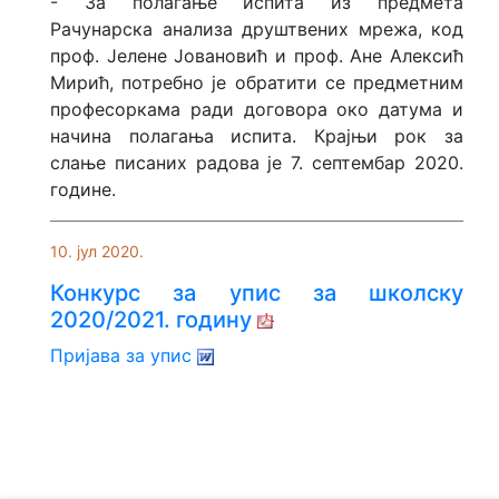
- За полагање испита из предмета
Рачунарска анализа друштвених мрежа, код
проф. Јелене Јовановић и проф. Ане Алексић
Мирић, потребно је обратити се предметним
професоркама ради договора око датума и
начина полагања испита. Крајњи рок за
слање писаних радова је 7. септембар 2020.
године.
10. јул 2020.
Конкурс за упис за школску
2020/2021. годину
Пријава за упис