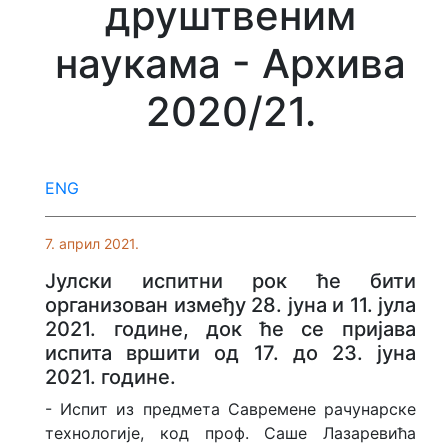
друштвеним
Врсте и нивои студија
наукама - Архива
Каталог студијских програма
2020/21.
Докторске студије
Правила студирања
ENG
Студије при Универзитету
7. април 2021.
Закони
Јулски испитни рок ће бити
организован између 28. јуна и 11. јула
Признавање страних
2021. године, док ће се пријава
високошколских исправа
испита вршити од 17. до 23. јуна
2021. године.
Верификација исправа
- Испит из предмета Савремене рачунарске
Центар за континуирану едукацију
технологије, код проф. Саше Лазаревића