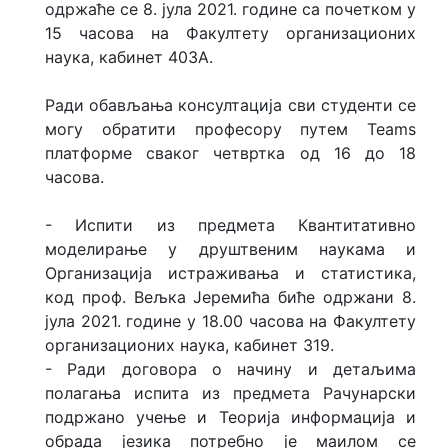
одржаће се 8. јула 2021. године са почетком у
15 часова на Факултету организационих
Истраживање о дипломираним
студентима
наука, кабинет 403А.
Анализе и прегледи
Ради обављања консултација сви студенти се
могу обратити професору путем Teams
платформе сваког четвртка од 16 до 18
Једнакост приступа
високом образовању
часова.
Међународно заједничко
- Испити из предмета Квантитативно
менторство
моделирање у друштвеним наукама и
Организација истраживања и статистика,
код проф. Вељка Јеремића биће одржани 8.
јула 2021. године у 18.00 часова на Факултету
организационих наука, кабинет 319.
- Ради договора о начину и детаљима
полагања испита из предмета Рачунарски
подржано учење и Теорија информација и
обрада језика потребно је маилом се