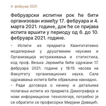
4. фебруар 2021.
Фебруарски испитни рок ће бити
организован између 17. фебруара и 4.
марта 2021. године, док ће се пријава
испита вршити у периоду од 6. до 10.
фебруара 2021. године.
- Испити из предмета Квантитативно
моделирање у друштвеним наукама и
Организација истраживања и статистика,
код проф. Вељка Јеремића биће одржани 17.
фебруара 2021. године у 18:15 часова на
Факултету организационих наука. Сала
одржавања испита биће објављена накнадно.
- Ради договора о начину и детаљима
полагања испита из предмета Демографија и
нове информационе технологије, потребно је
се обратити се професорки Мирјани Девеџић.