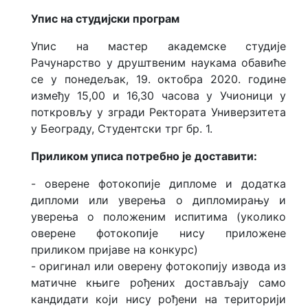
Упис на студијски програм
Упис на мастер академске студије
Рачунарство у друштвеним наукама обавиће
се у понедељак, 19. октобра 2020. године
између 15,00 и 16,30 часова у Учионици у
поткровљу у згради Ректората Универзитета
у Београду, Студентски трг бр. 1.
Приликом уписа потребно је доставити:
- оверене фотокопије дипломе и додатка
дипломи или уверења о дипломирању и
уверeња о положеним испитима (уколико
оверене фотокопије нису приложене
приликом пријаве на конкурс)
- oригинал или оверену фотокопију извода из
матичне књиге рођених достављају само
кандидати који нису рођени на територији