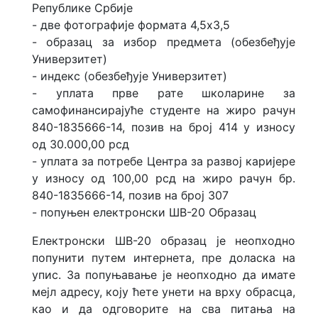
Републике Србије
- две фотографије формата 4,5x3,5
- образац за избор предмета (обезбеђује
Универзитет)
- индекс (обезбеђује Универзитет)
- уплата прве рате школарине за
самофинансирајуће студенте на жиро рачун
840-1835666-14, позив на број 414 у износу
од 30.000,00 рсд
- уплата за потребе Центра за развој каријере
у износу од 100,00 рсд на жиро рачун бр.
840-1835666-14, позив на број 307
- попуњен електронски ШВ-20 Образац
Електронски ШВ-20 образац је неопходно
попунити путем интернета, пре доласка на
упис. За попуњавање је неопходно да имате
мејл адресу, коју ћете унети на врху обрасца,
као и да одговорите на сва питања на