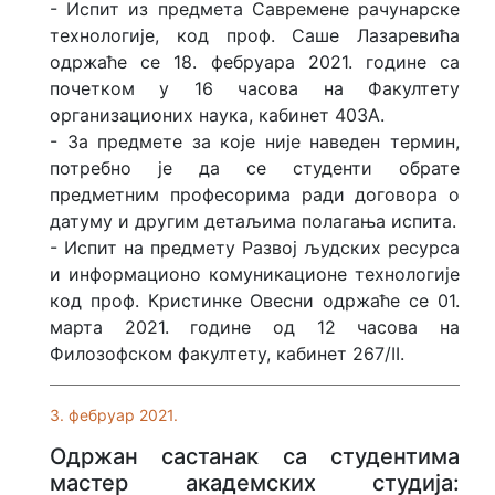
- Испит из предмета Савремене рачунарске
технологије, код проф. Саше Лазаревића
одржаће се 18. фебруара 2021. године са
почетком у 16 часова на Факултету
организационих наука, кабинет 403А.
- За предмете за које није наведен термин,
потребно је да се студенти обрате
предметним професорима ради договора о
датуму и другим детаљима полагања испита.
- Испит на предмету Развој људских ресурса
и информационо комуникационе технологије
код проф. Кристинке Овесни одржаће се 01.
марта 2021. године од 12 часова на
Филозофском факултету, кабинет 267/II.
3. фебруар 2021.
Одржан састанак са студентима
мастер академских студија: