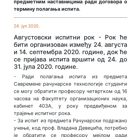
предметним наставницима ради договора о
термину полагања испита.
24. јул 2020.
Aвгустовски испитни рок - Рок ће
бити организован између 24. августа
и 14. септембра 2020. године, док ће
се пријава испита вршити од 24. до
31. јула 2020. године.
- Ради полагања испита из предмета
Савремене рачунарске технологије студенти
се могу обратити професору четвртком од 16
часова на Факултету организационих наука,
кабинет 403А, у року предвиђеном за
трајење испитног рока.
- За испит из предмета Рачунарски подржано
учење, код проф. Владана Девеџића, потребно
је обратити се професору мејлом ради