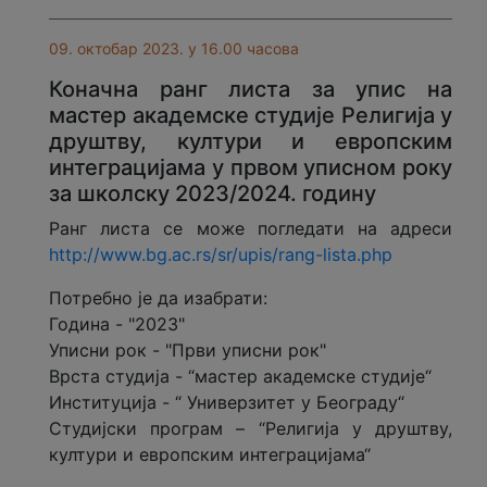
09. октобар 2023. у 16.00 часова
Коначнa ранг листa за упис на
мастер aкадемске студије Религија у
друштву, култури и европским
интеграцијама у првом уписном року
за школску 2023/2024. годину
Ранг листa се може погледати на адреси
http://www.bg.ac.rs/sr/upis/rang-lista.php
Потребно је да изабрати:
Година - "2023"
Уписни рок - "Први уписни рок"
Врста студија - “мастер академске студије“
Институција - “ Универзитет у Београду“
Студијски програм – “Религија у друштву,
култури и европским интеграцијама“