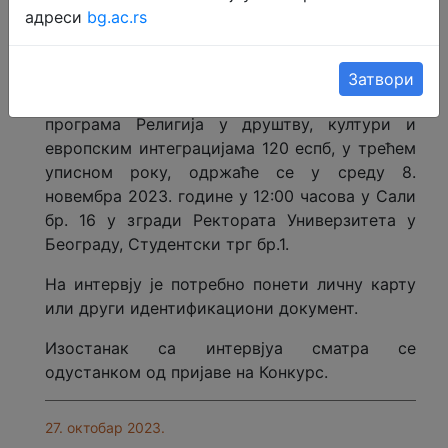
06. новембар 2023.
адреси
bg.ac.rs
Обавештење
Интервју са пријављеним кандидатима на
Затвори
Конкурс за упис у прву годину мастер
програма Религија у друштву, култури и
европским интеграцијама 120 еспб, у трећем
уписном року, одржаће се у среду 8.
новембра 2023. године у 12:00 часова у Сали
бр. 16 у згради Ректората Универзитета у
Београду, Студентски трг бр.1.
На интервју је потребно понети личну карту
или други идентификациони документ.
Изостанак са интервјуа сматра се
одустанком од пријаве на Конкурс.
27. октобар 2023.