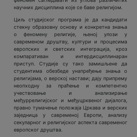
феномен сагледавати из углова различитих
научних дисциплина које се баве религијом.
Истраживање о дипломираним
студентима
Циљ студијског програма је да кандидати
стекну образовну основу и конкретна знања
Анализе и прегледи
о феномену религије, њеној улози у
савременом друштву, култури и процесима
Једнакост приступа
европских и светских интеграција, кроз
високом образовању
компаративан и интердисциплинаран
приступ. Студије су тако замишљене да
Међународно заједничко
студентима обезбеде унапређење знања о
менторство
религијама, о верској настави; дају припрему
неопходну за праћење и компетентно
учествовање и анализирање
међуррелигијског и међуцрквеног дијалога,
правно тумачење положаја Цркава и верских
заједница у савременој Европи, анализу
секуларног и религијског аспекта савременог
европског друштва.