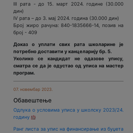
III рата - до 15. март 2024. године (30.000
дин)
IV рата – до 3. мај 2024. година (30.000 дин)
Број жиро рачуна: 840-1835666-14, позив на
број - 409
Доказ о уплати свих рата школарине је
потребно доставити у канцеларију бр. 5.
Уколико се кандидат не одазове упису,
сматра се да је одустао од уписа на мастер
програм.
07. новембар 2023.
Обавештење
Одлука о условима уписа у школску 2023/24.
годину
Ранг листа за упис на финансирање из буџета