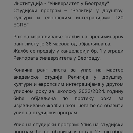
Институција - "Универзитет у Београду"
Студијски програм – "Религија у друштву,
култури и европским интеграцијама 120
ЕСПБ"
Рок за изјављивање жалби на прелиминарну
ранг листу је 36 часова од објављивања.
Жалбе се предају у канцеларији бр. 1 у згради
Ректората Универзитета у Београду.
Коначнa ранг листa за упис на мастер
aкадемске студије Религија у друштву,
култури и европским интеграцијама у другом
уписном року за школску 2023/2024. годину
биће објављена по протеку рока за
изјављивање жалби након чега ће се обавити
упис на студијски програм.
Упис на студијски програм: Упис на студијски
програм ће се обавити у петак 27. октобра