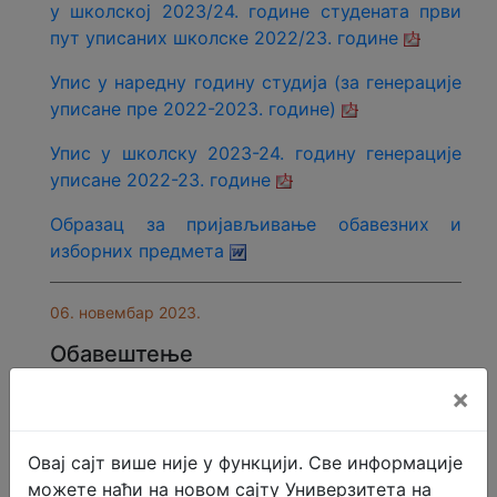
у школској 2023/24. године студената први
пут уписаних школске 2022/23. године
Упис у наредну годину студија (за генерације
уписане пре 2022-2023. године)
Упис у школску 2023-24. годину генерације
уписане 2022-23. године
Образац за пријављивање обавезних и
изборних предмета
06. новембар 2023.
Обавештење
Пријем документације за студентски дом и
×
стипендије вршиће се до четвртка 9.11.2023.
године до 15:00 часова.
Овај сајт више није у функцији. Све информације
можете наћи на новом сајту Универзитета на