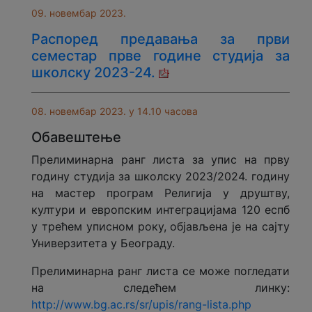
09. новембар 2023.
Распоред предавања за први
семестар прве године студија за
школску 2023-24.
08. новембар 2023. у 14.10 часова
Обавештење
Прелиминарна ранг листа за упис на прву
годину студија за школску 2023/2024. годину
на мастер програм Религија у друштву,
култури и европским интеграцијама 120 еспб
у трећем уписном року, објављена је на сајту
Универзитета у Београду.
Прелиминарна ранг листа се може погледати
на следећем линку:
http://www.bg.ac.rs/sr/upis/rang-lista.php