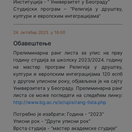
Институција - “ Универзитет у Београду“
Студијски програм – “Религија у друштву,
култури и европским интеграцијама“
24. октобар 2023. у 16:00
Обавештење
Прелиминарна ранг листа за упис на прву
годину студија за школску 2023/2024. годину
на мастер програм Религија у друштву,
култури и европским интеграцијама 120 еспб
у другом уписном року, објављена је на сајту
Универзитета у Београду. Прелиминарна ранг
листа се може погледати на следећем линку:
http://www.bg.ac.rs/sr/upis/rang-lista.php
Потребно је изабрати: Година - "2023"
Уписни рок - "Други уписни рок"
Врста студија - "мастер академске студије"