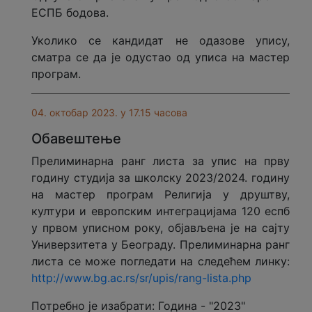
ЕСПБ бодова.
Уколико се кандидат не одазове упису,
сматра се да је одустао од уписа на мастер
програм.
04. октобар 2023. у 17.15 часова
Обавештење
Прелиминарна ранг листа за упис на прву
годину студија за школску 2023/2024. годину
на мастер програм Религија у друштву,
култури и европским интеграцијама 120 еспб
у првом уписном року, објављена је на сајту
Универзитета у Београду. Прелиминарна ранг
листа се може погледати на следећем линку:
http://www.bg.ac.rs/sr/upis/rang-lista.php
Потребно је изабрати: Година - "2023"