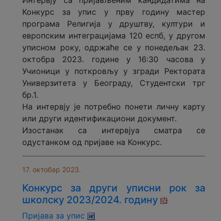
Интервју са пријављеним кандидатима на
Конкурс за упис у прву годину мастер
програма Религија у друштву, култури и
европским интеграцијама 120 еспб, у другом
уписном року, одржаће се у понедељак 23.
октобра 2023. године у 16:30 часова у
Учионици у поткровљу у згради Ректората
Универзитета у Београду, Студентски трг
бр.1.
На интервју је потребно понети личну карту
или други идентификациони документ.
Изостанак са интервјуа сматра се
одустанком од пријаве на Конкурс.
17. октобар 2023.
Конкурс за други уписни рок за
школску 2023/2024. годину
Пријава за упис