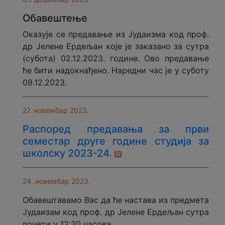
Обавештење
Оказује се предавање из Јудаизма код проф.
др Јелене Ердељан које је заказано за сутра
(субота) 02.12.2023. године. Ово предавање
ће бити надокнађено. Наредни час је у суботу
09.12.2023.
27. новембар 2023.
Распоред предавања за први
семестар друге године студија за
школску 2023-24.
24. новембар 2023.
Обавештавамо Вас да ће настава из предмета
Јудаизам код проф. др Јелене Ердељан сутра
почети у 12:30 часова.