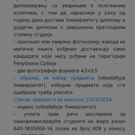
дипломирању са уверењем о положеним
испитима, с тим да, најкасније у року од
годину дана достави Универзитету диплому и
додатак дипломи о завршеном претходном
степену студија.
- oригинал или оверену фотокопију извода из
матичне књиге рођених достављају само
кандидати који нису рођени на територији
Републике Србије
- две фотографије формата 4,5x3,5
-
образац за избор предмета
(обезбеђује
Универзитет), изборне предмете које сте
одабрали треба уписати.
Списак предмета за школску 2023/2024.
- индекс (обезбеђује Универзитет)
- уплата прве рате школарине за
самофинансирајуће студенте на жиро рачун
840-1835666-14, позив на број 409 у износу