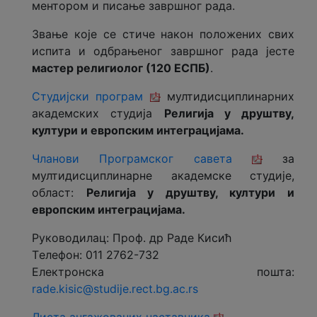
ментором и писање завршног рада.
Звање које се стиче након положених свих
испита и одбрањеног завршног рада јесте
мастер религиолог (120 ЕСПБ)
.
Студијски програм
мултидисциплинарних
академских студија
Религија у друштву,
култури и европским интеграцијама.
Чланови Програмског савета
за
мултидисциплинарне академске студије,
област:
Религија у друштву, култури и
европским интеграцијама.
Руководилац: Проф. др Раде Кисић
Tелефон: 011 2762-732
Електронска пошта:
rade.kisic@studije.rect.bg.ac.rs