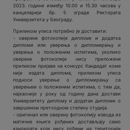
2023. године између 10.00 и 15.30 часова у
канцеларији бр. 5 зграде Ректората
Универзитета у Београду.
Приликом уписа потребно је доставити:
- оверене фотокопије дипломе и додатка
дипломи или уверења о дипломирању и
уверeња о положеним испитима, уколико
оверене фотокопије нису приложене
приликом пријаве на конкурс Кандидат коме
није издата диплома, приликом уписа
подноси уверење о дипломирању са
уверењем о положеним испитима, с тим да,
најкасније у року од годину дана достави
Универзитету диплому и додатак дипломи о
завршеном претходном степену студија.
- oригинал или оверену фотокопију извода из
матичне књиге рођених достављају само
кандидати који нису рођени на територији