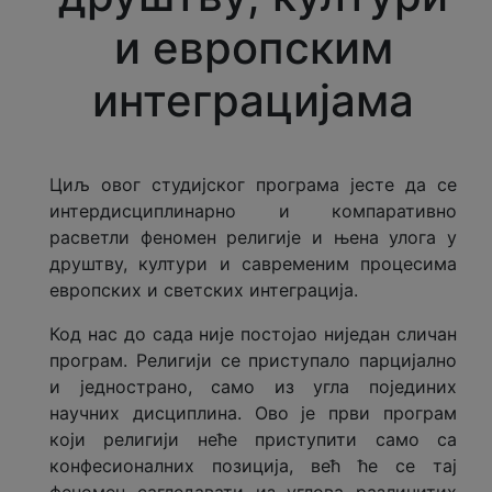
Врсте и нивои студија
и европским
Каталог студијских програма
интеграцијама
Докторске студије
Правила студирања
Циљ овог студијског програма јесте да се
интердисциплинарно и компаративно
Студије при Универзитету
расветли феномен религије и њена улога у
друштву, култури и савременим процесима
Закони
европских и светских интеграција.
Код нас до сада није постојао ниједан сличан
Признавање страних
програм. Религији се приступало парцијално
високошколских исправа
и једнострано, само из угла појединих
научних дисциплина. Ово је први програм
Верификација исправа
који религији неће приступити само са
конфесионалних позиција, већ ће се тај
Центар за континуирану едукацију