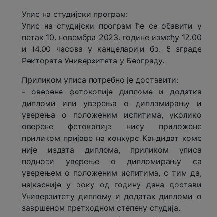
Упис на студијски програм:
Упис на студијски програм ће се обавити у
петак 10. новембра 2023. године између 12.00
и 14.00 часова у канцеларији бр. 5 зграде
Ректората Универзитета у Београду.
Приликом уписа потребно је доставити:
- оверене фотокопије дипломе и додатка
дипломи или уверења о дипломирању и
уверeња о положеним испитима, уколико
оверене фотокопије нису приложене
приликом пријаве на конкурс Кандидат коме
није издата диплома, приликом уписа
подноси уверење о дипломирању са
уверењем о положеним испитима, с тим да,
најкасније у року од годину дана достави
Универзитету диплому и додатак дипломи о
завршеном претходном степену студија.