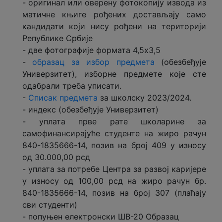
- oригинал или оверену фотокопију извода из
матичне књиге рођених достављају само
кандидати који нису рођени на територији
Републике Србије
- две фотографије формата 4,5x3,5
-
образац за избор предмета
(обезбеђује
Универзитет), изборне предмете које сте
одабрали треба уписати.
-
Списак предмета
за школску 2023/2024.
- индекс (обезбеђује Универзитет)
- уплата прве рате школарине за
самофинансирајуће студенте на жиро рачун
840-1835666-14, позив на број 409 у износу
од 30.000,00 рсд
- уплата за потребе Центра за развој каријере
у износу од 100,00 рсд на жиро рачун бр.
840-1835666-14, позив на број 307 (плаћају
сви студенти)
- попуњен електронски ШВ-20 Образац