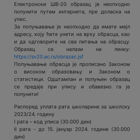
Електронски ШВ-20 образац је неопходно
попунити путем интернета, пре доласка на
упис.
За попуњавање је неопходно да имате мејл
адресу, коју ћете унети на врху обрасца, као
и да одговорите на сва питања на обрасцу.
Образац се налази на линку:
https://sv20.ac.rs/obrazac.jsf
Попуњавање обрасца је прописано Законом
о високом образовању и Законом о
статистици. Одштампан и попуњен образац
се предаје при упису и обавезно га је
попунити!
Распоред уплата рата школарине за школску
2023/24. годину
I рата – код уписа (30.000 дин)
II рата - до 15. јануар 2024. године (30.000
дин)