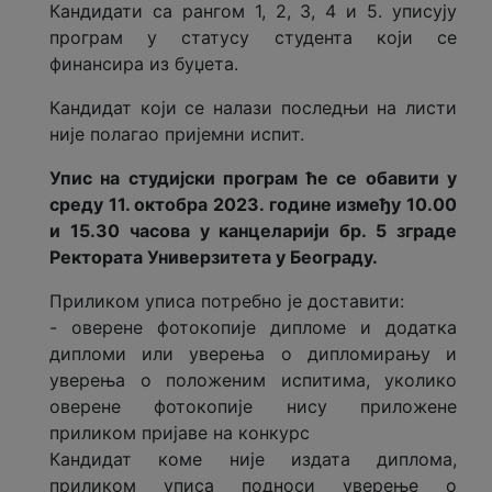
Кандидати са рангом 1, 2, 3, 4 и 5. уписују
програм у статусу студента који се
финансира из буџета.
Кандидат који се налази последњи на листи
није полагао пријемни испит.
Упис на студијски програм ће се обавити у
среду 11. октобра 2023. године између 10.00
и 15.30 часова у канцеларији бр. 5 зграде
Ректората Универзитета у Београду.
Приликом уписа потребно је доставити:
- оверене фотокопије дипломе и додатка
дипломи или уверења о дипломирању и
уверeња о положеним испитима, уколико
оверене фотокопије нису приложене
приликом пријаве на конкурс
Кандидат коме није издата диплома,
приликом уписа подноси уверење о