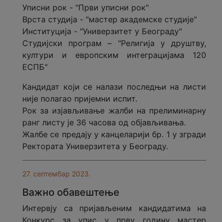
Уписни рок - "Први уписни рок"
Врста студија - "мастер академске студије"
Институција - "Универзитет у Београду"
Студијски програм – "Религија у друштву,
култури и европским интеграцијама 120
ЕСПБ"
Кандидат који се налази последњи на листи
није полагао пријемни испит.
Рок за изјављивање жалби на прелиминарну
ранг листу је 36 часова од објављивања.
Жалбе се предају у канцеларији бр. 1 у згради
Ректората Универзитета у Београду.
27. септембар 2023.
Важно обавештење
Интервју са пријављеним кандидатима на
Конкурс за упис у прву годину мастер