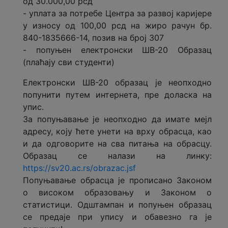
од 30.000,00 рсд
- уплата за потребе Центра за развој каријере
у износу од 100,00 рсд на жиро рачун бр.
840-1835666-14, позив на број 307
- попуњен електронски ШВ-20 Образац
(плаћају сви студенти)
Електронски ШВ-20 образац је неопходно
попунити путем интернета, пре доласка на
упис.
За попуњавање је неопходно да имате мејл
адресу, коју ћете унети на врху обрасца, као
и да одговорите на сва питања на обрасцу.
Образац се налази на линку:
https://sv20.ac.rs/obrazac.jsf
Попуњавање обрасца је прописано Законом
о високом образовању и Законом о
статистици. Одштампан и попуњен образац
се предаје при упису и обавезно га је