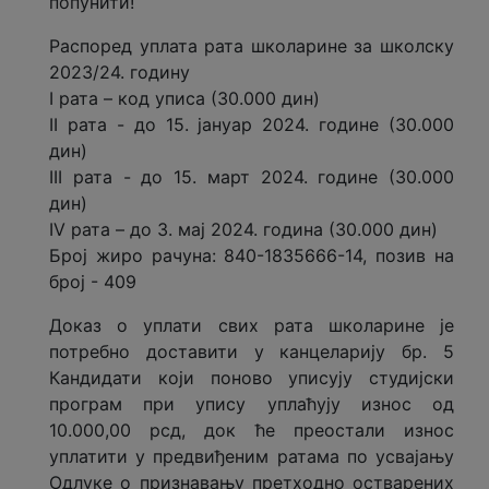
попунити!
Распоред уплата рата школарине за школску
2023/24. годину
I рата – код уписа (30.000 дин)
II рата - до 15. јануар 2024. године (30.000
дин)
III рата - до 15. март 2024. године (30.000
дин)
IV рата – до 3. мај 2024. година (30.000 дин)
Број жиро рачуна: 840-1835666-14, позив на
број - 409
Доказ о уплати свих рата школарине је
потребно доставити у канцеларију бр. 5
Кандидати који поново уписују студијски
програм при упису уплаћују износ од
10.000,00 рсд, док ће преостали износ
уплатити у предвиђеним ратама по усвајању
Одлуке о признавању претходно остварених