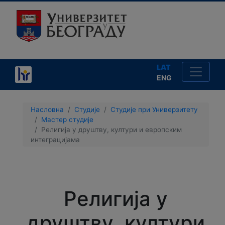
LAT
ENG
×
Насловна
Студије
Студије при Универзитету
Мастер студије
Религија у друштву, култури и европским
интеграцијама
Студије
Упис
Религија у
Школарине
друштву, култури