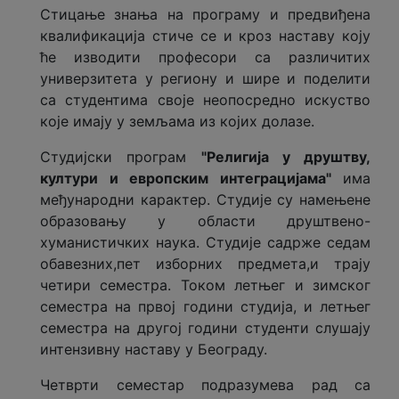
Стицање знања на програму и предвиђена
квалификација стиче се и кроз наставу коју
ће изводити професори са различитих
универзитета у региону и шире и поделити
са студентима своје неопосредно искуство
које имају у земљама из којих долазе.
Студијски програм
"Религија у друштву,
култури и европским интеграцијама"
има
међународни карактер. Студије су намењене
образовању у области друштвено-
хуманистичких наука. Студије садрже седам
обавезних,пет изборних предмета,и трају
четири семестра. Током летњег и зимског
семестра на првој години студија, и летњег
семeстра на другој години студенти слушају
интензивну наставу у Београду.
Четврти семестар подразумева рад са