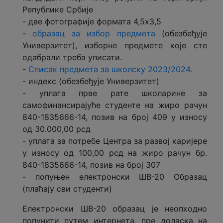
Републике Србије
- две фотографије формата 4,5x3,5
-
образац за избор предмета
(обезбеђује
Универзитет), изборне предмете које сте
одабрали треба уписати.
-
Списак предмета за школску 2023/2024.
- индекс (обезбеђује Универзитет)
- уплата прве рате школарине за
самофинансирајуће студенте на жиро рачун
840-1835666-14, позив на број 409 у износу
од 30.000,00 рсд
- уплата за потребе Центра за развој каријере
у износу од 100,00 рсд на жиро рачун бр.
840-1835666-14, позив на број 307
- попуњен електронски ШВ-20 Образац
(плаћају сви студенти)
Електронски ШВ-20 образац је неопходно
попунити путем интернета, пре доласка на