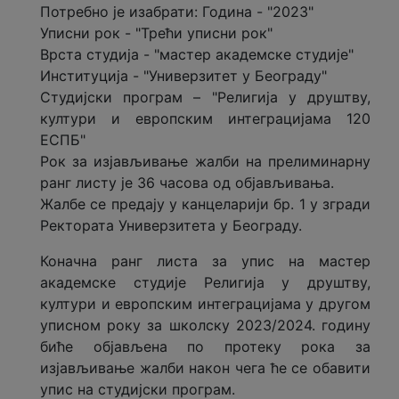
Потребно је изабрати: Година - "2023"
Уписни рок - "Трећи уписни рок"
Врста студија - "мастер академске студије"
Институција - "Универзитет у Београду"
Студијски програм – "Религија у друштву,
култури и европским интеграцијама 120
ЕСПБ"
Рок за изјављивање жалби на прелиминарну
ранг листу је 36 часова од објављивања.
Жалбе се предају у канцеларији бр. 1 у згради
Ректората Универзитета у Београду.
Коначнa ранг листa за упис на мастер
aкадемске студије Религија у друштву,
култури и европским интеграцијама у другом
уписном року за школску 2023/2024. годину
биће објављена по протеку рока за
изјављивање жалби након чега ће се обавити
упис на студијски програм.