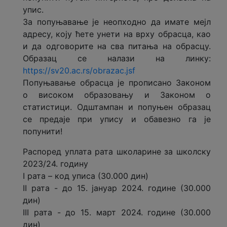
упис.
За попуњавање је неопходно да имате мејл
адресу, коју ћете унети на врху обрасца, као
и да одговорите на сва питања на обрасцу.
Образац се налази на линку:
https://sv20.ac.rs/obrazac.jsf
Попуњавање обрасца је прописано Законом
о високом образовању и Законом о
статистици. Одштампан и попуњен образац
се предаје при упису и обавезно га је
попунити!
Распоред уплата рата школарине за школску
2023/24. годину
I рата – код уписа (30.000 дин)
II рата - до 15. јануар 2024. године (30.000
дин)
III рата - до 15. март 2024. године (30.000
дин)