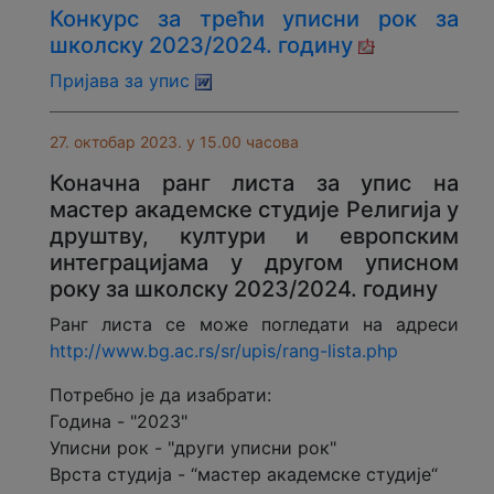
Конкурс за трећи уписни рок за
школску 2023/2024. годину
Пријава за упис
27. октобар 2023. у 15.00 часова
Коначнa ранг листa за упис на
мастер aкадемске студије Религија у
друштву, култури и европским
интеграцијама у другом уписном
року за школску 2023/2024. годину
Ранг листa се може погледати на адреси
http://www.bg.ac.rs/sr/upis/rang-lista.php
Потребно је да изабрати:
Година - "2023"
Уписни рок - "други уписни рок"
Врста студија - “мастер академске студије“