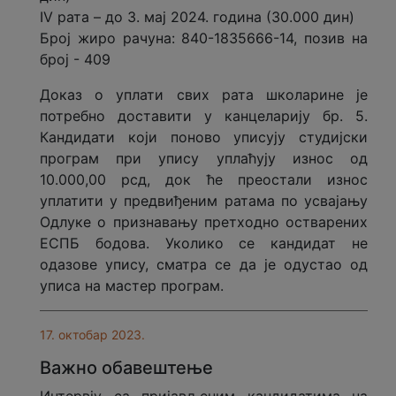
IV рата – до 3. мај 2024. година (30.000 дин)
Број жиро рачуна: 840-1835666-14, позив на
број - 409
Доказ о уплати свих рата школарине је
потребно доставити у канцеларију бр. 5.
Кандидати који поново уписују студијски
програм при упису уплаћују износ од
10.000,00 рсд, док ће преостали износ
уплатити у предвиђеним ратама по усвајању
Одлуке о признавању претходно остварених
ЕСПБ бодова. Уколико се кандидат не
одазове упису, сматра се да је одустао од
уписа на мастер програм.
17. октобар 2023.
Важно обавештење