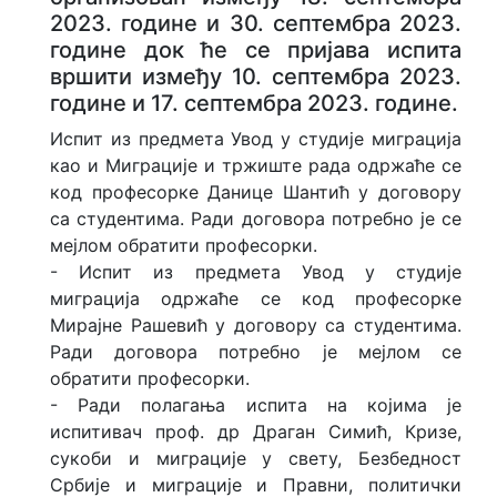
2023. године и 30. септембра 2023.
године док ће се пријава испита
вршити између 10. септембра 2023.
године и 17. септембра 2023. године.
Испит из предмета Увод у студије миграција
као и Миграције и тржиште рада одржаће се
код професорке Данице Шантић у договору
са студентима. Ради договора потребно је се
мејлом обратити професорки.
- Испит из предмета Увод у студије
миграција одржаће се код професорке
Мирајне Рашевић у договору са студентима.
Ради договора потребно је мејлом се
обратити професорки.
- Ради полагања испита на којима је
испитивач проф. др Драган Симић, Кризе,
сукоби и миграције у свету, Безбедност
Србије и миграције и Правни, политички