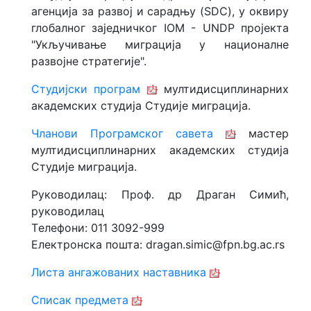
агенција за развој и сарадњу (SDC), у оквиру
глобалног заједничког IOM - UNDP пројекта
"Укључивање миграција у националне
развојне стратегије".
Студијски програм
мултидисциплинарних
академских студија Студије миграција.
Чланови Програмског савета
мастер
мултидисциплинарних академских студија
Студије миграција.
Руководилац: Проф. др Драган Симић,
руководилац
Tелефони: 011 3092-999
Електронска пошта: dragan.simic@fpn.bg.ac.rs
Листа ангажованих наставника
Списак предмета