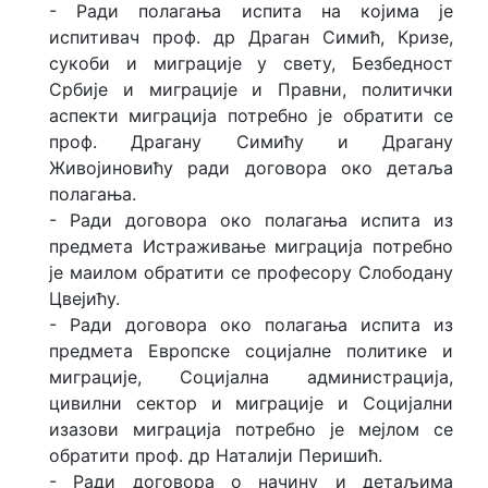
- Ради полагања испита на којима је
испитивач проф. др Драган Симић, Кризе,
сукоби и миграције у свету, Безбедност
Србије и миграције и Правни, политички
аспекти миграција потребно је обратити се
проф. Драгану Симићу и Драгану
Живојиновићу ради договора око детаља
полагања.
- Ради договора око полагања испита из
предмета Истраживање миграција потребно
је маилом обратити се професору Слободану
Цвејићу.
- Ради договора око полагања испита из
предмета Европске социјалне политике и
миграције, Социјална администрација,
цивилни сектор и миграције и Социјални
изазови миграција потребно је мејлом се
обратити проф. др Наталији Перишић.
- Ради договора о начину и детаљима