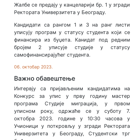
Жалбе се предају у канцеларији бр. 1 у згради
Ректората Универзитета у Београду.
Кандидати са рангом 1 и 3 на ранг листи
уписују програм у статусу студента који се
финансира из буџета. Канидат под редним
бројем 2 уписује студије у статусу
самофинансирајућег студента.
06. октобар 2023.
Важно обавештење
Интервју са пријављеним кандидатима на
Конкурс за упис у прву годину мастер
програма Студије миграција, у првом
уписном року, одржаће се у суботу 7.
октобра 2023. године у 10:30 часова у
Учионици у поткровљу у згради Ректората
Универзитета у Београду, Студентски трг