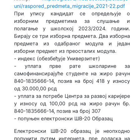
uni/raspored_predmeta_migracije_2021-22.pdf
При упису кандидат се опредељује о
изборним предметима за слушање и
полагање у школској 2023/2024. години.
Бирају се три изборна предмета. Два изборна
предмета из одабраног модула и један
изборни предмет из преосталих модула.
- индекс (обезбеђује Универзитет)
- уплата прве рате школарине за
самофинансирајуће студенте на жиро рачун
840-1835666-14, позив на број 418 у износу
од 30.000,00 рсд
- уплата за потребе Центра за развој каријере
у износу од 100,00 рсд на жиро рачун бр.
840-1835666-14, позив на број 307
- попуњен електронски ШВ-20 Образац
Електронски ШВ-20 образац је неопходно
попунити путем интернета, пре доласка на