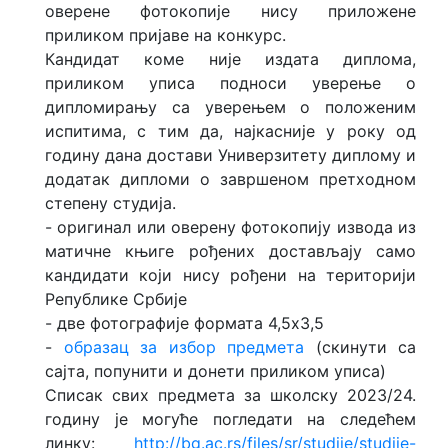
оверене фотокопије нису приложене
приликом пријаве на конкурс.
Кандидат коме није издата диплома,
приликом уписа подноси уверење о
дипломирању са уверењем о положеним
испитима, с тим да, најкасније у року од
годину дана достави Универзитету диплому и
додатак дипломи о завршеном претходном
степену студија.
- oригинал или оверену фотокопију извода из
матичне књиге рођених достављају само
кандидати који нису рођени на територији
Републике Србије
- две фотографије формата 4,5x3,5
-
образац за избор предмета
(скинути са
сајта, попунити и донети приликом уписа)
Списак свих предмета за школску 2023/24.
годину је могуће погледати на следећем
линку:
http://bg.ac.rs/files/sr/studije/studije-