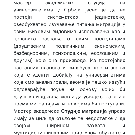
мастер академских студија на
Врсте и нивои студија
универзитетима у Србији јасно је да не
постоји систематско, јединствено,
Каталог студијских програма
свеобухватно изучавање питања миграција у
свим њиховим видовима испољавања као и
Докторске студије
целовита сазнања о свим последицама
(друштвеним, политичким, економским,
Правила студирања
безбедносним, психолошким, еколошким и
другим) које оне производе. Из постојећих
Студије при Универзитету
наставних планова и силабуса, као и знања
која студенти добијају на универзитетима
Закони
које смо анализирали, веома је тешко извући
одговарајуће поуке на основу којих би
Признавање страних
друштво и држава могли да усвоје стратегије
високошколских исправа
према миграцијама и по којима би поступали.
Мастер академске
Студије миграција
управо
Верификација исправа
имају за циљ да отклоне те недостатке и да
својом ширином захвата и
Центар за континуирану едукацију
мултидисциплинарним приступом обухвате и