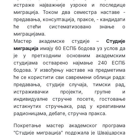
истраже најважније узроке и последице
Истраживање о дипломираним
миграција. Током два семестра наставе -
студентима
предавања, консултација, праксе, - кандидати
ће стећи систематизовано знање о
Анализе и прегледи
миграцијама.
Мастер академске студије –
Студије
Једнакост приступа
миграција
имају 60 ЕСПБ бодова уз услов да
високом образовању
је у претходним основним академским
студијама остварено најмање 240 ЕСПБ
Међународно заједничко
бодова. У извођењу наставе на предметима
менторство
ће се користити сви савремени облици рада:
предавања, студије случаја, тимски рад,
истраживачки пројекти, групне и
индивидуалне стручне посете, гостовање
истакнутих стручњака, рад у креативним
радионицама, дебате, стручна пракса.
Покретање мастер академског програма
"Студије миграција" подржала је Швајцарска