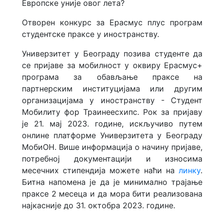
Европске уније овог лета?
Отворен конкурс за Ерасмус плус програм
студентске праксе у иностранству.
Универзитет у Београду позива студенте да
се пријаве за мобилност у оквиру Ерасмус+
програма за обављање праксе на
партнерским институцијама или другим
организацијама у иностранству - Студент
Мобилитy фор Траинеесхипс. Рок за пријаву
је 21. мај 2023. године, искључиво путем
онлине платформе Универзитета у Београду
МобиОН. Више информација о начину пријаве,
потребној документацији и износима
месечних стипендија можете наћи на
линку
.
Битна напомена је да је минимално трајање
праксе 2 месеца и да мора бити реализована
најкасније до 31. октобра 2023. године.