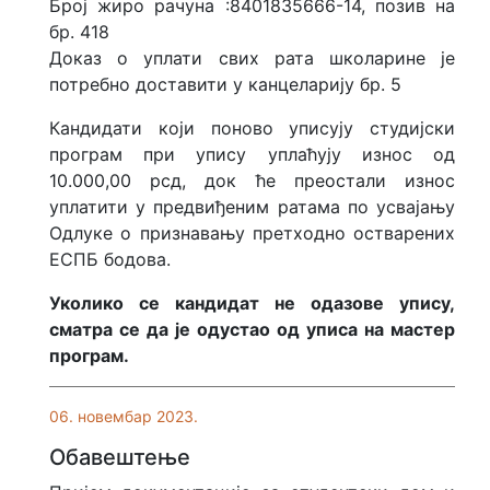
Број жиро рачуна :8401835666-14, позив на
бр. 418
Доказ о уплати свих рата школарине је
потребно доставити у канцеларију бр. 5
Кандидати који поново уписују студијски
програм при упису уплаћују износ од
10.000,00 рсд, док ће преостали износ
уплатити у предвиђеним ратама по усвајању
Одлуке о признавању претходно остварених
ЕСПБ бодова.
Уколико се кандидат не одазове упису,
сматра се да је одустао од уписа на мастер
програм.
06. новембар 2023.
Обавештење