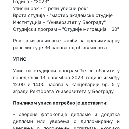
Година - "2023"
Уписни рок - "Трећи уписни рок"
Врста студија - "мастер академске студије"
Институција - "Универзитет у Београду"
Студијски програм – "Студије миграција - 60"
Рок за изјављивање жалби на прелиминарну
ранг листу је 36 часова од објављивања.
УПИС
Упис на студијски програм ће се обавити у
понедељак 13. новембра 2023. године између
12.00 и 14.00 часова у канцеларији бр. 5 у
згради Ректората Универзитета у Београду.
Приликом уписа потребно је доставити:
- оверене фотокопије дипломе и додатка
дипломи или уверења о дипломирању и
уверeња о положеним испитима, уколико