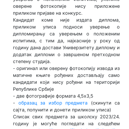
оверене фотокопије нису приложене
приликом пријаве на конкурс.
Кандидат коме није издата диплома,
приликом уписа подноси уверење о
дипломирању са уверењем о положеним
испитима, с тим да, најкасније у року од
годину дана достави Универзитету диплому и
додатак дипломи о завршеном претходном
степену студија.
- oригинал или оверену фотокопију извода из
матичне књиге рођених достављају само
кандидати који нису рођени на територији
Републике Србије
- две фотографије формата 4,5x3,5
-
образац за избор предмета
(скинути са
сајта, попунити и донети приликом уписа)
Списак свих предмета за школску 2023/24.
годину је могуће погледати на следећем