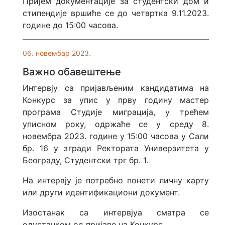
Пријем документације за студентски дом и
стипендије вршиће се до четвртка 9.11.2023.
године до 15:00 часова.
06. новембар 2023.
Важно обавештење
Интервју са пријављеним кандидатима на
Конкурс за упис у прву годину мастер
програма Студије миграција, у трећем
уписном року, одржаће се у среду 8.
новембра 2023. године у 15:00 часова у Сали
бр. 16 у згради Ректората Универзитета у
Београду, Студентски трг бр. 1.
На интервју је потребно понети личну карту
или други идентификациони документ.
Изостанак са интервјуа сматра се
одустанком од пријаве на Конкурс.