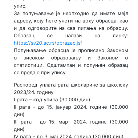
упис.
За попуњавање је неопходно да имате мејл
адресу, коју ћете унети на врху обрасца, као
и да одговорите на сва питања на обрасцу.
Образац се налази на линку:
https://sv20.ac.rs/obrazac.jsf
Попуњавање обрасца је прописано Законом
о високом образовању и Законом о
статистици. Одштампан и попуњен образац
се предаје при упису.
Распоред уплата рата школарине за школску
2023/24. годину
I рата – код уписа (30.000 дин)
II рата - до 15. јануар 2024. године (30.000
дин)
III рата - до 15. март 2024. године (30.000
дин)
IV рата – до 3. мај 2024. година (30.000 дин)