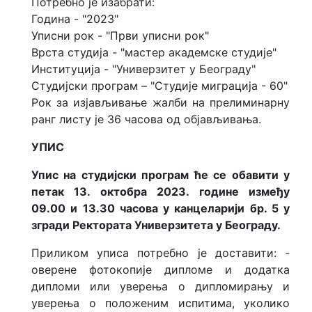
Потребно је изабрати:
Година - "2023"
Уписни рок - "Први уписни рок"
Врста студија - "мастер академске студије"
Институција - "Универзитет у Београду"
Студијски програм – "Студије миграција - 60"
Рок за изјављивање жалби на прелиминарну
ранг листу је 36 часова од објављивања.
УПИС
Упис на студијски програм ће се обавити у
петак 13. октобра 2023. године између
09.00 и 13.30 часова у канцеларији бр. 5 у
згради Ректората Универзитета у Београду.
Приликом уписа потребно је доставити: -
оверене фотокопије дипломе и додатка
дипломи или уверења о дипломирању и
уверeња о положеним испитима, уколико