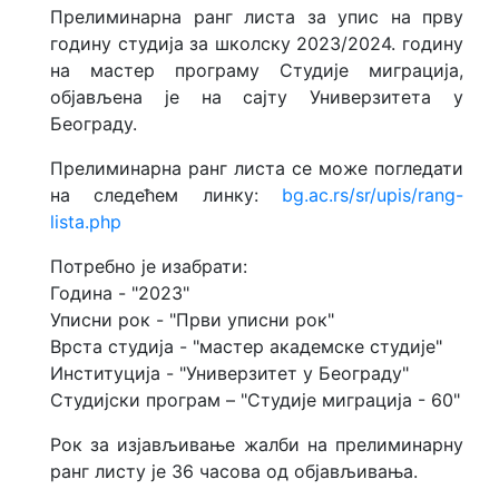
Прелиминарна ранг листа за упис на прву
годину студија за школску 2023/2024. годину
на мастер програму Студије миграција,
објављена је на сајту Универзитета у
Београду.
Прелиминарна ранг листа се може погледати
на следећем линку:
bg.ac.rs/sr/upis/rang-
lista.php
Потребно је изабрати:
Година - "2023"
Уписни рок - "Први уписни рок"
Врста студија - "мастер академске студије"
Институција - "Универзитет у Београду"
Студијски програм – "Студије миграција - 60"
Рок за изјављивање жалби на прелиминарну
ранг листу је 36 часова од објављивања.