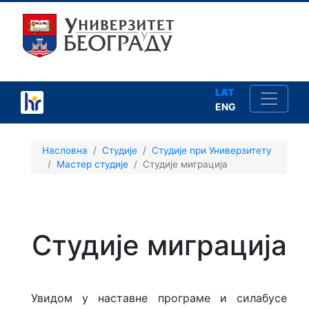
LAT
ENG
×
Насловна
Студије
Студије при Универзитету
Мастер студије
Студије миграција
Студије
Студије миграција
Упис
Школарине
Увидом у наставне програме и силабусе