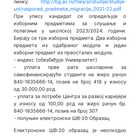
линку:
http://bg.ac.rs/files/sr/studije/studije-
uni/raspored_predmeta_migracije_2021-22.pdf
При упису кандидат се опредељује о
изборним предметима за слушање и
полагање у школској 2023/2024. години.
Бирају се три изборна предмета. Два изборна
предмета из одабраног модула и један
изборни предмет из преосталих модула.
- индекс (обезбеђује Универзитет)
- уплата прве рате школарине за
самофинансирајуће студенте на жиро рачун
840-1835666-14, позив на број 418 у износу
од 30.000,00 рсд
- уплата за потребе Центра за развој каријере
у износу од 100,00 рсд на жиро рачун бр.
840-1835666-14, позив на број 307
- попуњен електронски ШВ-20 Образац
Електронски ШВ-20 образац је неопходно