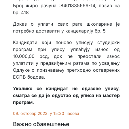
Број жиро рачуна :8401835666-14, позив на
бр. 418
Доказ о уплати свих рата школарине је
потребно доставити у канцеларију бр. 5
Кандидати који поново уписују студијски
програм при упису уплаћују износ од
10.000,00 рсд, док ће преостали износ
уплатити у предвиђеним ратама по усвајању
Одлуке о признавању претходно остварених
ЕСПБ бодова.
Уколико се кандидат не одазове упису,
сматра се да је одустао од уписа на мастер
програм.
09. октобар 2023. у 15:30 часова
Важно обавештење