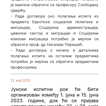
је маилом обратити се професору Слободану
Цвејићу.
- Ради договора око полагања испита из
предмета Европске социјалне политике и
миграције, Социјална администрација,
цивилни сектор и миграције и Социјални
изазови миграција потребно је мејлом се
обратити проф. др Наталији Перишић.
- Ради договора о начину и детаљима
полагања испита на осталим предметима
потребно је мејлом се обратити предметним
професорима.
12. мај 2023.
Јунски испитни рок ће бити
организован између 1. јуна и 15. јуна
2023. године, док ће се пријава