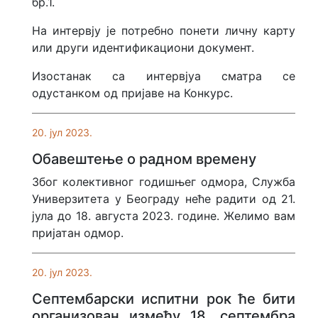
бр.1.
На интервју је потребно понети личну карту
или други идентификациони документ.
Изостанак са интервјуа сматра се
одустанком од пријаве на Конкурс.
20. јул 2023.
Обавештење о радном времену
Због колективног годишњег одмора, Служба
Универзитета у Београду неће радити од 21.
јула до 18. августа 2023. године. Желимо вам
пријатан одмор.
20. јул 2023.
Септембарски испитни рок ће бити
организован између 18. септембра