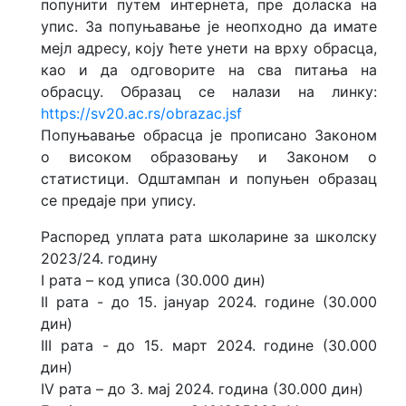
попунити путем интернета, пре доласка на
упис. За попуњавање је неопходно да имате
мејл адресу, коју ћете унети на врху обрасца,
као и да одговорите на сва питања на
обрасцу. Образац се налази на линку:
https://sv20.ac.rs/obrazac.jsf
Попуњавање обрасца је прописано Законом
о високом образовању и Законом о
статистици. Одштампан и попуњен образац
се предаје при упису.
Распоред уплата рата школарине за школску
2023/24. годину
I рата – код уписа (30.000 дин)
II рата - до 15. јануар 2024. године (30.000
дин)
III рата - до 15. март 2024. године (30.000
дин)
IV рата – до 3. мај 2024. година (30.000 дин)