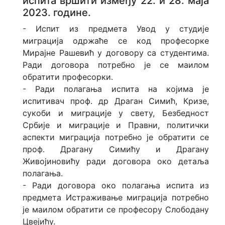
испита вршити између 22. и 28. маја
2023. године.
- Испит из предмета Увод у студије
миграција одржаће се код професорке
Мирајне Рашевић у договору са студентима.
Ради договора потребно је се маилом
обратити професорки.
- Ради полагања испита на којима је
испитивач проф. др Драган Симић, Кризе,
сукоби и миграције у свету, Безбедност
Србије и миграције и Правни, политички
аспекти миграција потребно је обратити се
проф. Драгану Симићу и Драгану
Живојиновићу ради договора око детаља
полагања.
- Ради договора око полагања испита из
предмета Истраживање миграција потребно
је маилом обратити се професору Слободану
Цвејићу.