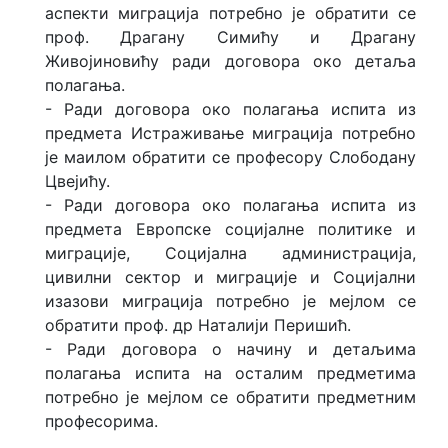
аспекти миграција потребно је обратити се
проф. Драгану Симићу и Драгану
Живојиновићу ради договора око детаља
полагања.
- Ради договора око полагања испита из
предмета Истраживање миграција потребно
је маилом обратити се професору Слободану
Цвејићу.
- Ради договора око полагања испита из
предмета Европске социјалне политике и
миграције, Социјална администрација,
цивилни сектор и миграције и Социјални
изазови миграција потребно је мејлом се
обратити проф. др Наталији Перишић.
- Ради договора о начину и детаљима
полагања испита на осталим предметима
потребно је мејлом се обратити предметним
професорима.