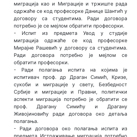
миграција као и Миграције и тржиште рада
одржаће се код професорке Данице Шантић у
договору са студентима. Ради договора
потребно је се мејлом обратити професорки.
- Испит из предмета Увод у студије
миграција одржаће се код професорке
Мирајне Рашевић у договору са студентима.
Ради договора потребно је мејлом се
обратити професорки.
- Ради полагања испита на којима је
испитивач проф. др Драган Симић, Кризе,
сукоби и миграције у свету, Безбедност
Србије и миграције и Правни, политички
аспекти миграција потребно је обратити се
проф. Драгану Симићу и Драгану
Живојиновићу ради договора око детаља
полагања.
- Ради договора око полагања испита из
предмета Истраживање миграција потребно