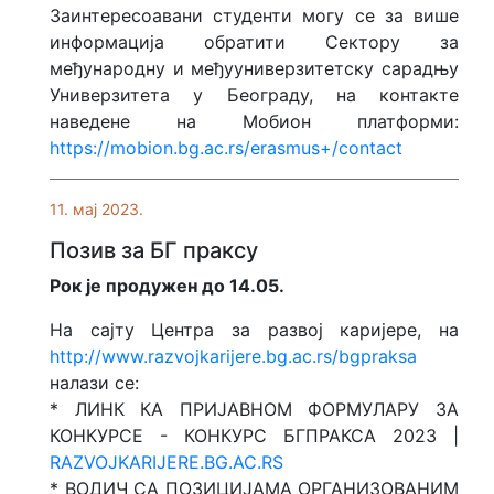
Заинтересоавани студенти могу се за више
информација обратити Сектору за
међународну и међууниверзитетску сарадњу
Универзитета у Београду, на контакте
наведене на Мобион платформи:
https://mobion.bg.ac.rs/erasmus+/contact
11. мај 2023.
Позив за БГ праксу
Рок је продужен до 14.05.
На сајту Центра за развој каријере, на
http://www.razvojkarijere.bg.ac.rs/bgpraksa
налази се:
* ЛИНК КА ПРИЈАВНОМ ФОРМУЛАРУ ЗА
КОНКУРСЕ - КОНКУРС БГПРАКСА 2023 |
RAZVOJKARIJERE.BG.AC.RS
* ВОДИЧ СА ПОЗИЦИЈАМА ОРГАНИЗОВАНИМ