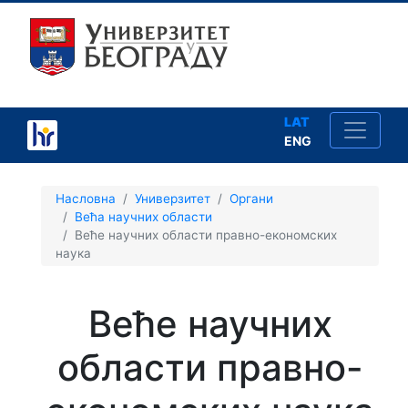
LAT
ENG
×
Насловна
Универзитет
Органи
Већа научних области
Веће научних области правно-економских
наука
Савет Универзитета
Сенат Универзитета
Веће научних
Већа групација факултета
области правно-
Веће института