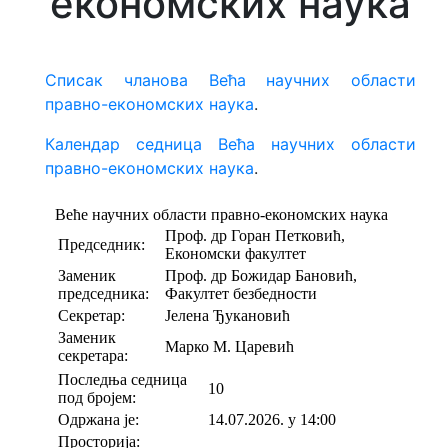
економских наука
Веће за студије при Универзитету
Списак чланова Већа научних области
Веће за интердисциплинарне,
правно-економских наука
.
мултидисциплинарне и
трансдисциплинарне студије
Календар седница Већа научних области
правно-економских наука
.
Већа научних области
В
е
ћ
а
н
а
у
ч
н
и
х
о
б