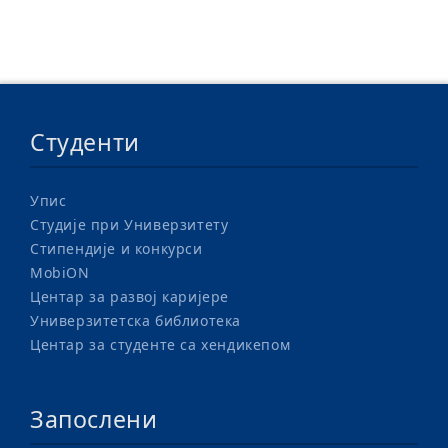
Студенти
Упис
Студије при Универзитету
Стипендије и конкурси
MobiON
Центар за развој каријере
Универзитетска библиотека
Центар за студенте са хендикепом
Запослени