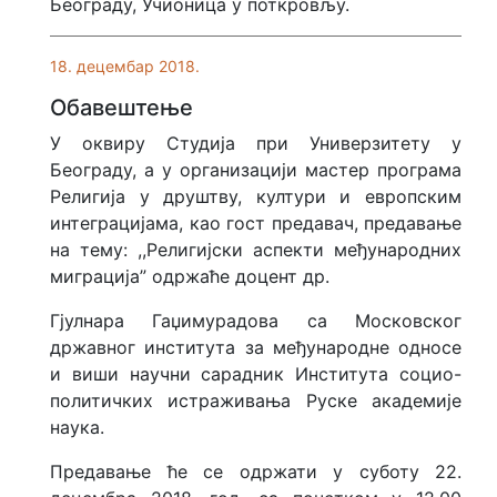
Београду, Учионица у поткровљу.
18. децембар 2018.
Обавештење
У оквиру Студија при Универзитету у
Београду, а у организацији мастер програма
Религија у друштву, култури и европским
интеграцијама, као гост предавач, предавање
на тему: ,,Религијски аспекти међународних
миграција” одржаће доцент др.
Гјулнара Гаџимурадова са Московског
државног института за међународне односе
и виши научни сарадник Института социо-
политичких истраживања Руске академије
наука.
Предавање ће се одржати у суботу 22.