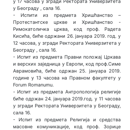
у 17 часова у згради Ректората Универзитета
у Београду , сала 16.
- Испити из предмета Хришћанство –
Протестантске цркве и Хришћанство -
Римокатоличка црква, код проф. Радета
Кисића, биће одржани 26. јануара 2019. год. у
12 часова, у згради Ректората Универзитета у
Београду , сала 16.
- Испит из предмета Правни положај Цркава
и верских заједница у Европи, код проф.Симе
Аврамовића, биће одржан 25. јануара 2019.
године у 13 часова на Правном факултету у
Forum Romanumu.
- Испит из предмета Антропологија религије
биће одржан 24. јануара 2019.год. у 11 часова
у згради Ректората Универзитета у Београду,
сала 16.
- Испит из предмета Религија и средства
масовне комуникације, код проф. Зорице