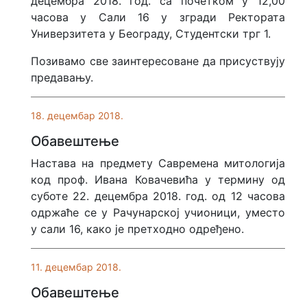
децембра 2018. год. са почетком у 12,00
часова у Сали 16 у згради Ректората
Универзитета у Београду, Студентски трг 1.
Позивамо све заинтересоване да присуствују
предавању.
18. децембар 2018.
Обавештење
Настава на предмету Савремена митологија
код проф. Ивана Ковачевића у термину од
суботе 22. децембра 2018. год. од 12 часова
одржаће се у Рачунарској учионици, уместо
у сали 16, како је претходно одређено.
11. децембар 2018.
Обавештење