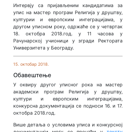
Интервју са пријављеним кандидатима за
упис на мастер програм Религија у друштву,
културии и европским интеграцијама, у
другом уписном року, одржаће се у четвртак
18. октобра 2018.год. у 11 часова у
Рачунарској учионици у згради Ректората
Универзитета у Београду.
15. октобар 2018.
Обавештење
У оквиру другог уписног рока на мастер
академски програм Религија у друштву,
култури и европским интеграцијама,
конкурсна документација се подноси 16. и 17.
октобра 2018.год.
Више детаља о условима уписа и конкурсној
документацији могу се пронаћи у
тексту