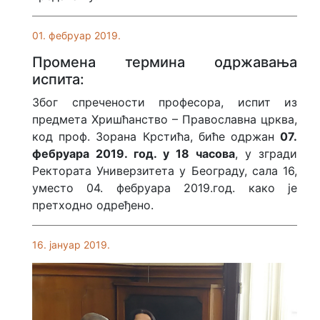
01. фебруар 2019.
Промена термина одржавања
испита:
Због спречености професора, испит из
предмета Хришћанство – Православна црква,
код проф. Зорана Крстића, биће одржан
07.
фебруара 2019. год. у 18 часова
, у згради
Ректората Универзитета у Београду, сала 16,
уместо 04. фебруара 2019.год. како је
претходно одређено.
16. јануар 2019.