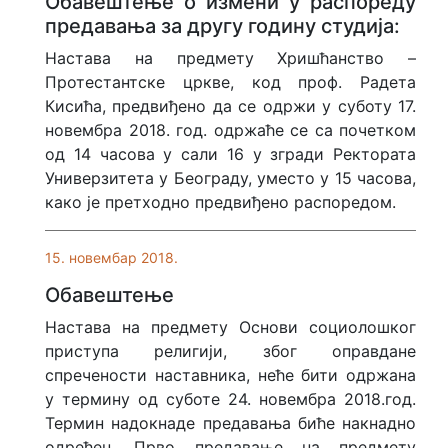
Обавештење о измени у распореду
предавања за другу годину студија:
Настава на предмету Хришћанство –
Протестантске цркве, код проф. Радета
Кисића, предвиђено да се одржи у суботу 17.
новембра 2018. год. одржаће се са почетком
од 14 часова у сали 16 у згради Ректората
Универзитета у Београду, уместо у 15 часова,
како је претходно предвиђено распоредом.
15. новембар 2018.
Обавештење
Настава на предмету Основи социолошког
приступа религији, због оправдане
спречености наставника, неће бити одржана
у термину од суботе 24. новембра 2018.год.
Термин надокнаде предавања биће накнадно
одређен. Прво предавање на предмету