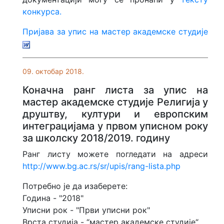
конкурса.
Пријава за упис на мастер академске студије
09. октобар 2018.
Коначнa ранг листa за упис на
мастер aкадемске студије Религија у
друштву, култури и европским
интеграцијама у првом уписном року
за школску 2018/2019. годину
Ранг листу можете погледати на адреси
http://www.bg.ac.rs/sr/upis/rang-lista.php
Потребно је да изаберете:
Година - "2018"
Уписни рок - "Први уписни рок"
Врста студија - “мастер академске студије“