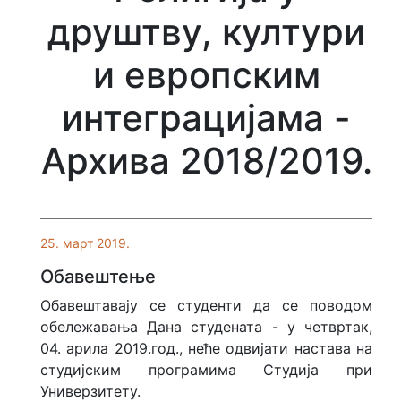
Врсте и нивои студија
друштву, култури
Каталог студијских програма
и европским
Докторске студије
интеграцијама -
Правила студирања
Архива 2018/2019.
Студије при Универзитету
Закони
25. март 2019.
Обавештење
Признавање страних
високошколских исправа
Обавештавају се студенти да се поводом
обележавања Дана студената - у четвртак,
Верификација исправа
04. арила 2019.год., неће одвијати настава на
студијским програмима Студија при
Центар за континуирану едукацију
Универзитету.