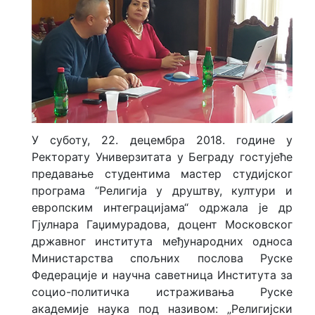
У суботу, 22. децембра 2018. године у
Ректорату Универзитата у Беграду гостујеће
предавање студентима мастер студијског
програма “Религија у друштву, култури и
европским интеграцијама“ одржала је др
Гјулнара Гаџимурадова, доцент Московског
државног института међународних односа
Министарства спољних послова Руске
Федерације и научна саветница Института за
социо-политичка истраживања Руске
академије наука под називом: „Религијски