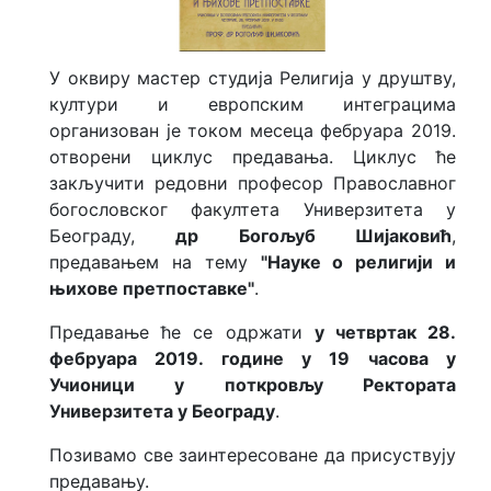
У оквиру мастер студија Религија у друштву,
култури и европским интеграцима
организован је током месеца фебруара 2019.
отворени циклус предавања. Циклус ће
закључити редовни професор Православног
богословског факултета Универзитета у
Београду,
др Богољуб Шијаковић
,
предавањем на тему
"Науке о религији и
њихове претпоставке"
.
Предавање ће се одржати
у четвртак 28.
фебруара 2019. године у 19 часова у
Учионици у поткровљу Ректората
Универзитета у Београду
.
Позивамо све заинтересоване да присуствују
предавању.