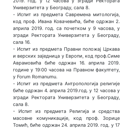
2019. год. у 12 часова у згради Ректората
Универзитета у Београду, салa 8.
- Испит из предмета Савремена митологија,
код проф. Ивана Ковачевића, биће одржан 2.
априла 2019. год. са почетком у 9 часова, у
згради Ректората Универзитета у Београду,
сала 16.
- Испит из предмета Правни положај Цркава
и верских заједница у Европи, код проф.Симе
Аврамовића биће одржан 16. априла 2019.
године у 19:00 часова на Правном факултету,
у Forum Romanumu.
- Испит из предмета Антропологија религије
биће одржан 4. априла 2019.год. у 12 часова у
згради Ректората Универзитета у Београду,
сала 8.
- Испит из предмета Религија и средства
масовне комуникације, код проф. Зорице
Томић, биће одржан 24. априла 2019. год. у 17