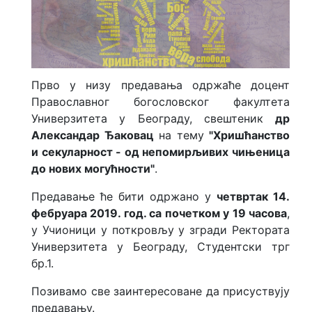
Прво у низу предавања одржаће доцент
Православног богословског факултета
Универзитета у Београду, свештеник
др
Александар Ђаковац
на тему
"Хришћанство
и секуларност - од непомирљивих чињеница
до нових могућности"
.
Предавање ће бити одржано у
четвртак 14.
фебруара 2019. год. са почетком у 19 часова
,
у Учионици у поткровљу у згради Ректората
Универзитета у Београду, Студентски трг
бр.1.
Позивамо све заинтересоване да присуствују
предавању.