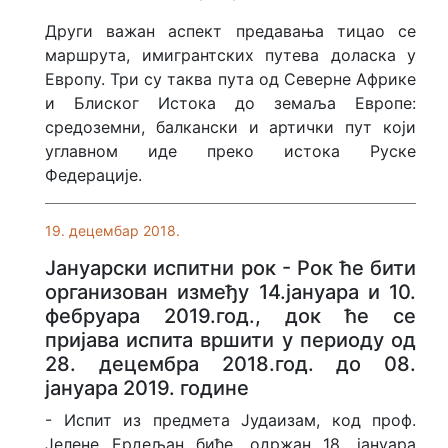
Други важан аспект предавања тицао се
маршрута, имигрантских путева доласка у
Европу. Три су таква пута од Северне Африке
и Блиског Истока до земаља Европе:
средоземни, балкански и артички пут који
углавном иде преко истока Руске
Федерације.
19. децембар 2018.
Јануарски испитни рок - Рок ће бити
организован између 14.јануара и 10.
фебруара 2019.год., док ће се
пријава испита вршити у периоду од
28. децембра 2018.год. до 08.
јануара 2019. године
- Испит из предмета Јудаизам, код проф.
Јелене Ердељан биће, одржан 18. јануара