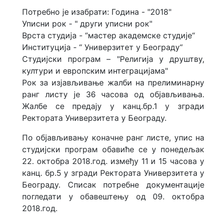
Потребно је изабрати: Година - "2018"
Уписни рок - " други уписни рок"
Врста студија - “мастер академске студије“
Институција - “ Универзитет у Београду“
Студијски програм – "Религија у друштву,
култури и европским интеграцијама"
Рок за изјављивање жалби на прелиминарну
ранг листу је 36 часова од објављивања.
Жалбе се предају у канц.бр.1 у згради
Ректората Универзитета у Београду.
По објављивању коначне ранг листе, упис на
студијски програм обавиће се у понедељак
22. октобра 2018.год. између 11 и 15 часова у
канц. бр.5 у згради Ректората Универзитета у
Београду. Списак потребне документације
погледати у обавештењу од 09. октобра
2018.год.