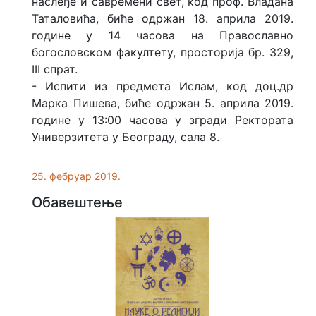
наслеђе и савремени свет, код проф. Владана
Таталовића, биће одржан 18. априла 2019.
године у 14 часова на Православно
богословском факултету, просторија бр. 329,
III спрат.
- Испити из предмета Ислам, код доц.др
Марка Пишева, биће одржан 5. априла 2019.
године у 13:00 часова у згради Ректората
Универзитета у Београду, сала 8.
25. фебруар 2019.
Обавештење