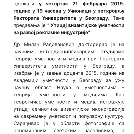
одржати
у четвртак 21. фебруара 2019.
године у 19 часова у Учионици у поткровљу
Ректората Универзитета у Београду
. Тема
предавања је
“ Утицај византијске уметности
на развој рекламне индустрије”
.
Др Милан Радовановић докторирао је на
научним интердисциплинарним студијама
Теорије уметности и медија при Ректорату
Универзитета уметности у Београду, а
изабран је у звање доцента 2015. године на
Академији уметности у Београду за ужу
научну област Наука о уметностима –
теорија уметности у медијима. Као
теоретичар уметности и медија истражује
утицај семиотике византијске иконографије
на савремену уметност и популарну културу.
Сарађивао је у области фотографије са
реномираним светским часописима, а