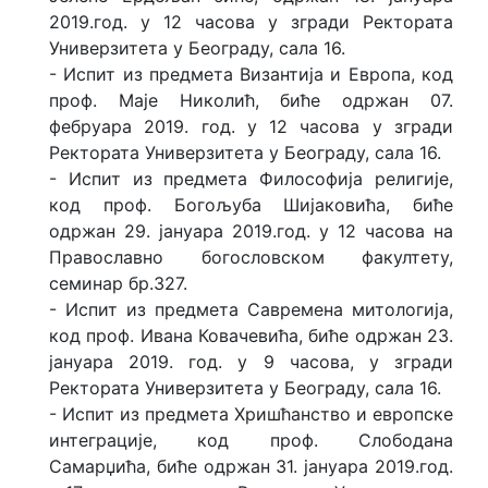
2019.год. у 12 часова у згради Ректората
Универзитета у Београду, сала 16.
- Испит из предмета Византија и Европа, код
проф. Маје Николић, биће одржан 07.
фебруара 2019. год. у 12 часова у згради
Ректората Универзитета у Београду, сала 16.
- Испит из предмета Философија религије,
код проф. Богољуба Шијаковића, биће
одржан 29. јануара 2019.год. у 12 часова на
Православно богословском факултету,
семинар бр.327.
- Испит из предмета Савремена митологија,
код проф. Ивана Ковачевића, биће одржан 23.
јануара 2019. год. у 9 часова, у згради
Ректората Универзитета у Београду, сала 16.
- Испит из предмета Хришћанство и европске
интеграције, код проф. Слободана
Самарџића, биће одржан 31. јануара 2019.год.