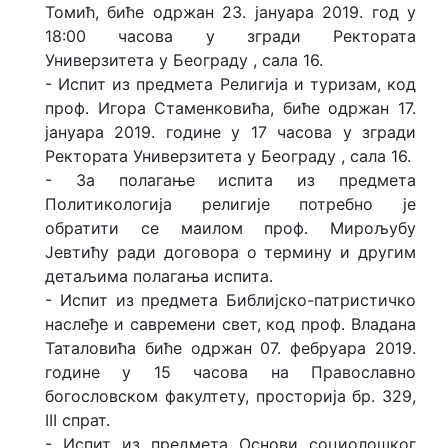
Томић, биће одржан 23. јануара 2019. год у
18:00 часова у згради Ректората
Универзитета у Београду , сала 16.
- Испит из предмета Религија и туризам, код
проф. Игора Стаменковића, биће одржан 17.
јануара 2019. године у 17 часова у згради
Ректората Универзитета у Београду , сала 16.
- За полагање испита из предмета
Политикологија религије потребно је
обратити се маилом проф. Мирољубу
Јевтићу ради договора о термину и другим
детаљима полагања испита.
- Испит из предмета Библијско-патристичко
наслеђе и савремени свет, код проф. Владана
Таталовића биће одржан 07. фебруара 2019.
године у 15 часова на Православно
богословском факултету, просторија бр. 329,
III спрат.
- Испит из предмета Основи социолошког