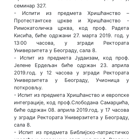
семинар 327.
- Испити из предмета Хришћанство –
Протестантске цркве и Хришћанство -
Римокатоличка црква, код проф. Радета
Кисића, биће одржани 27. марта 2019. год. у
13:00 часова, у згради Ректората
Универзитета у Београду, салa 8.
- Испит из предмета Јудаизам, код проф.
Јелене Ердељан биће одржан 23. априла
2019.год. у 12 часова у згради Ректората
Универзитета у Београду, Учионица у
поткровљу.
- Испит из предмета Хришћанство и европске
интеграције, код проф.Слободана Самарџића,
биће одржан 08. априла 2019.год. у 17 часова
у згради Ректората Универзитета у Београду,
сала 8.
- Испит из предмета Библијско-патристичко