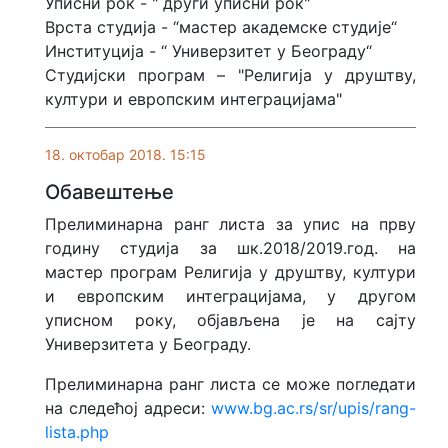
Уписни рок - " други уписни рок"
Врста студија - “мастер академске студије“
Институција - “ Универзитет у Београду“
Студијски програм – "Религија у друштву,
култури и европским интеграцијама"
18. октобар 2018. 15:15
Обавештење
Прелиминарна ранг листа за упис на прву
годину студија за шк.2018/2019.год. на
мастер програм Религија у друштву, култури
и европским интеграцијама, у другом
уписном року, објављена је на сајту
Универзитета у Београду.
Прелиминарна ранг листа се може погледати
на следећој адреси:
www.bg.ac.rs/sr/upis/rang-
lista.php