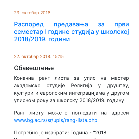
23. октобар 2018.
Распоред предавања за први
семестар I године студија у школској
2018/2019. години
22. октобар 2018. 15:15
Обавештење
Коначнa ранг листa за упис на мастер
aкадемске студије Религија у друштву,
култури и европским интеграцијама у другом
уписном року за школску 2018/2019. годину
Ранг листу можете погледати на адреси
www.bg.ac.rs/sr/upis/rang-lista.php
Потребно је изабрати: Година - "2018"