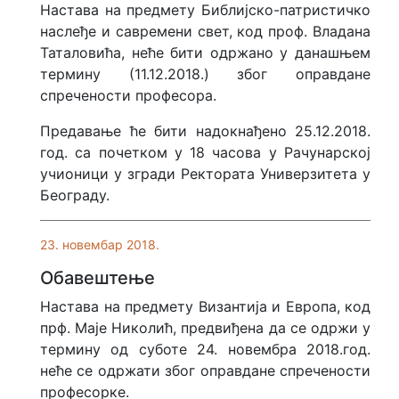
Настава на предмету Библијско-патристичко
наслеђе и савремени свет, код проф. Владана
Таталовића, неће бити одржано у данашњем
термину (11.12.2018.) због оправдане
спречености професора.
Предавање ће бити надокнађено 25.12.2018.
год. са почетком у 18 часова у Рачунарској
учионици у згради Ректората Универзитета у
Београду.
23. новембар 2018.
Обавештење
Настава на предмету Византија и Европа, код
прф. Маје Николић, предвиђена да се одржи у
термину од суботе 24. новембра 2018.год.
неће се одржати због оправдане спречености
професорке.