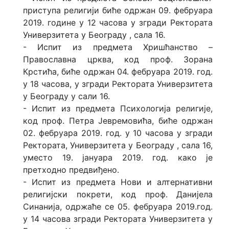
приступа религији биће одржан 09. фебруара
2019. године у 12 часова у згради Ректората
Универзитета у Београду , сала 16.
- Испит из предмета Хришћанство –
Православна црква, код проф. Зорана
Крстића, биће одржан 04. фебруара 2019. год.
у 18 часова, у згради Ректората Универзитета
у Београду у сали 16.
- Испит из предмета Психологија религије,
код проф. Петра Јевремовића, биће одржан
02. фебруара 2019. год. у 10 часова у згради
Ректората, Универзитета у Београду , сала 16,
уместо 19. јануара 2019. год. како је
претходно предвиђено.
- Испит из предмета Нови и алтернативни
религијски покрети, код проф. Данијела
Синанија, одржаће се 05. фебруара 2019.год.
у 14 часова згради Ректората Универзитета у