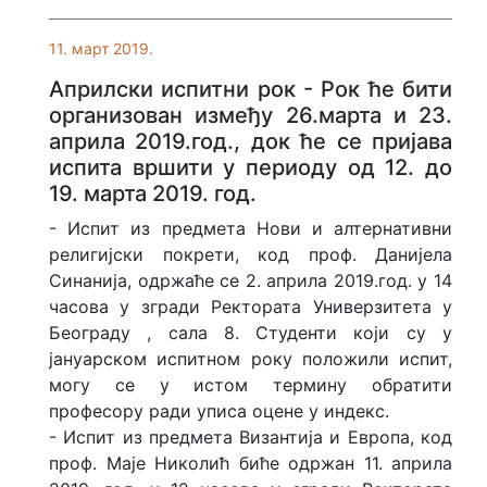
Истраживање о дипломираним
11. март 2019.
студентима
Априлски испитни рок - Рок ће бити
Анализе и прегледи
организован између 26.марта и 23.
априла 2019.год., док ће се пријава
испита вршити у периоду од 12. до
Једнакост приступа
високом образовању
19. марта 2019. год.
- Испит из предмета Нови и алтернативни
Међународно заједничко
религијски покрети, код проф. Данијела
менторство
Синанија, одржаће се 2. априла 2019.год. у 14
часова у згради Ректората Универзитета у
Београду , сала 8. Студенти који су у
јануарском испитном року положили испит,
могу се у истом термину обратити
професору ради уписа оцене у индекс.
- Испит из предмета Византија и Европа, код
проф. Маје Николић биће одржан 11. априла