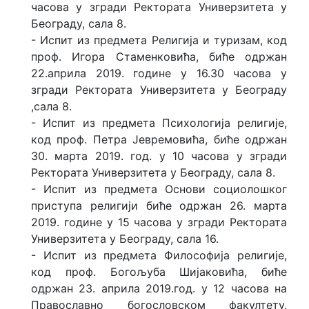
часова у згради Ректората Универзитета у
Београду, сала 8.
- Испит из предмета Религија и туризам, код
проф. Игора Стаменковића, биће одржан
22.априла 2019. године у 16.30 часова у
згради Ректората Универзитета у Београду
,сала 8.
- Испит из предмета Психологија религије,
код проф. Петра Јевремовића, биће одржан
30. марта 2019. год. у 10 часова у згради
Ректората Универзитета у Београду, сала 8.
- Испит из предмета Основи социолошког
приступа религији биће одржан 26. марта
2019. године у 15 часова у згради Ректората
Универзитета у Београду, сала 16.
- Испит из предмета Философија религије,
код проф. Богољуба Шијаковића, биће
одржан 23. априла 2019.год. у 12 часова на
Православно богословском факултету,