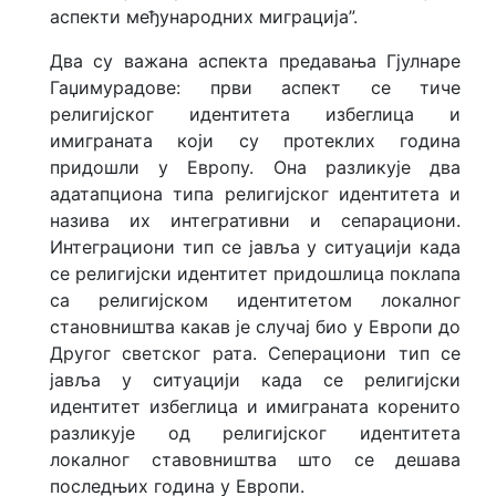
аспекти међународних миграција”.
Два су важана аспекта предавања Гјулнаре
Гаџимурадове: први аспект се тиче
религијског идентитета избеглица и
имиграната који су протеклих година
придошли у Европу. Она разликује два
адатапциона типа религијског идентитета и
назива их интегративни и сепарациони.
Интеграциони тип се јавља у ситуацији када
се религијски идентитет придошлица поклапа
са религијском идентитетом локалног
становништва какав је случај био у Европи до
Другог светског рата. Сеперациони тип се
јавља у ситуацији када се религијски
идентитет избеглица и имиграната коренито
разликује од религијског идентитета
локалног ставовништва што се дешава
последњих година у Европи.