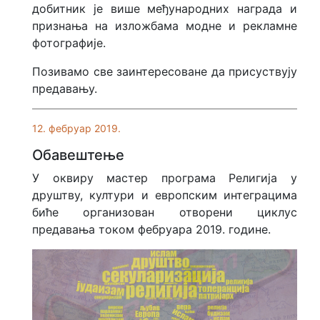
добитник је више међународних награда и
признања на изложбама модне и рекламне
фотографије.
Позивамо све заинтересоване да присуствују
предавању.
12. фебруар 2019.
Обавештење
У оквиру мастер програма Религија у
друштву, култури и европским интеграцима
биће организован отворени циклус
предавања током фебруара 2019. године.